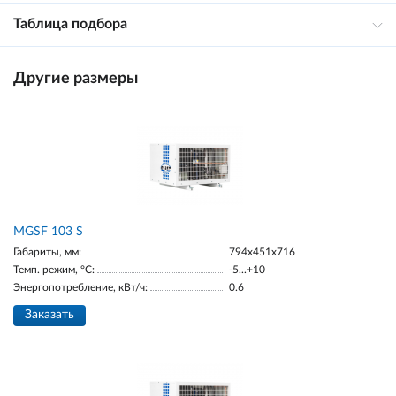
Таблица подбора
Другие размеры
MGSF 103 S
Габариты, мм:
794x451x716
Темп. режим, °С:
-5...+10
Энергопотребление, кВт/ч:
0.6
Заказать