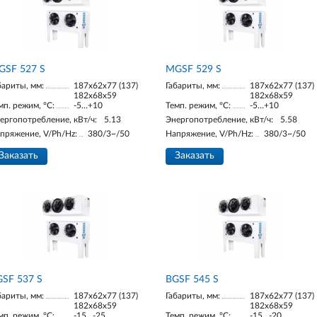
GSF 527 S
МGSF 529 S
бариты, мм:
187х62х77 (137)
Габариты, мм:
187х62х77 (137)
182х68х59
182х68х59
мп. режим, °С:
-5…+10
Темп. режим, °С:
-5…+10
ергопотребление, кВт/ч:
5.13
Энергопотребление, кВт/ч:
5.58
пряжение, V/Ph/Hz:
380/3~/50
Напряжение, V/Ph/Hz:
380/3~/50
Заказать
Заказать
SF 537 S
BGSF 545 S
бариты, мм:
187х62х77 (137)
Габариты, мм:
187х62х77 (137)
182х68х59
182х68х59
мп. режим, °С:
-15…-25
Темп. режим, °С:
-15…-20