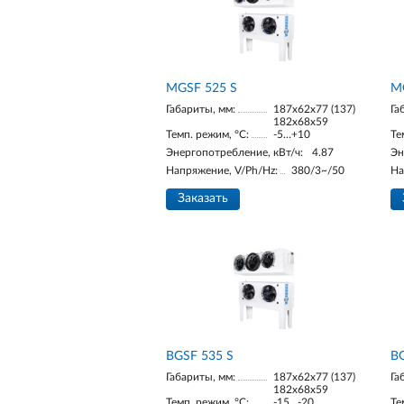
МGSF 525 S
М
Габариты, мм:
187х62х77 (137)
Га
182х68х59
Темп. режим, °С:
-5…+10
Те
Энергопотребление, кВт/ч:
4.87
Эн
Напряжение, V/Ph/Hz:
380/3~/50
На
Заказать
BGSF 535 S
BG
Габариты, мм:
187х62х77 (137)
Га
182х68х59
Темп. режим, °С:
-15…-20
Те