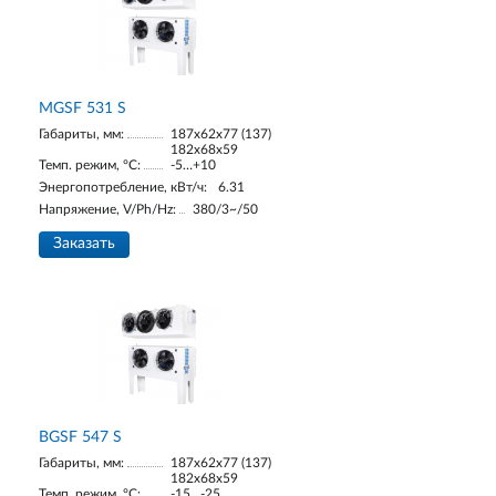
МGSF 531 S
Габариты, мм:
187х62х77 (137)
182х68х59
Темп. режим, °С:
-5…+10
Энергопотребление, кВт/ч:
6.31
Напряжение, V/Ph/Hz:
380/3~/50
Заказать
BGSF 547 S
Габариты, мм:
187х62х77 (137)
182х68х59
Темп. режим, °С:
-15…-25