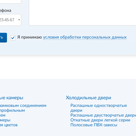
ефона
ть
Я принимаю
условия обработки персональных данных
ые камеры
Холодильные двери
замковым соединением
Распашные одностворчатые
 профильным
двери
ием
Распашные двустворчатые двер
амеры
Откатные двери легкой серии
я цветов
Полосовые ПВХ-завесы