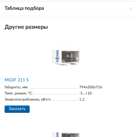
Таблица подбора
Другие размеры
МGSF 211 S
Габариты, мм:
794x500x716
Темп. режим, °С:
-5...+10
Энергопотребление, кВт/ч:
1.2
Заказать