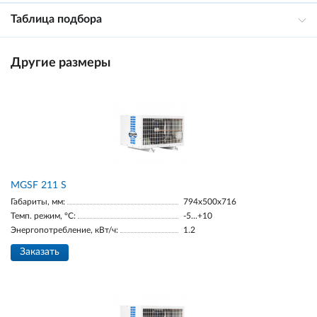
Таблица подбора
Другие размеры
МGSF 211 S
Габариты, мм:
794x500x716
Темп. режим, °С:
-5...+10
Энергопотребление, кВт/ч:
1.2
Заказать