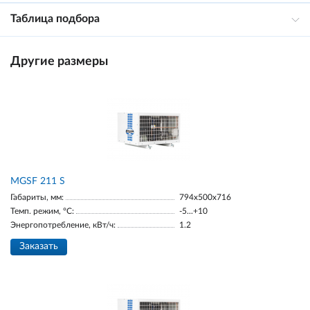
Таблица подбора
Другие размеры
МGSF 211 S
Габариты, мм:
794x500x716
Темп. режим, °С:
-5...+10
Энергопотребление, кВт/ч:
1.2
Заказать