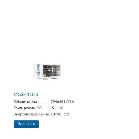
MGSF 110 S
Габариты, мм:
794x451x716
Темп. режим, °С:
-5...+10
Энергопотребление, кВт/ч:
1.1
Заказать