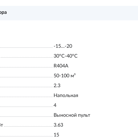
ора
-15...-20
30°С-40°С
R404A
50-100 м³
2.3
Напольная
4
Выносной пульт
Вт
3.63
15