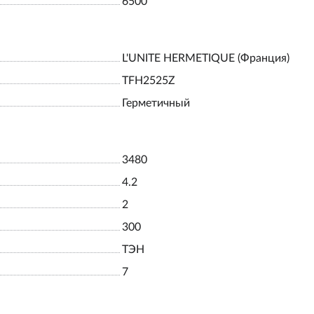
6500
L'UNITE HERMETIQUE (Франция)
TFH2525Z
Герметичный
3480
4.2
2
300
ТЭН
7