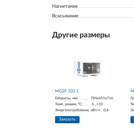
Нагнетание
Всасывание
Другие размеры
MGSF 103 S
М
Габариты, мм:
794x451x716
Га
Темп. режим, °С:
-5...+10
Те
Энергопотребление, кВт/ч:
0.6
Э
Заказать