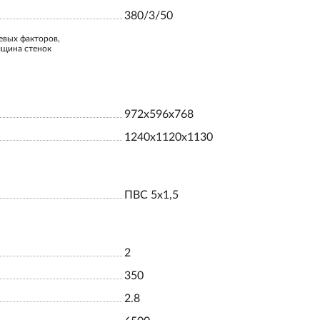
380/3/50
евых факторов,
лщина стенок
972x596x768
1240x1120x1130
ПВС 5х1,5
2
350
2.8