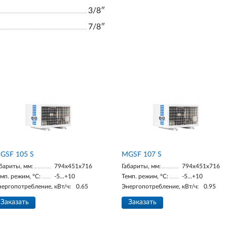
3/8ʺ
7/8ʺ
GSF 105 S
MGSF 107 S
бариты, мм:
794x451x716
Габариты, мм:
794x451x716
мп. режим, °С:
-5...+10
Темп. режим, °С:
-5...+10
нергопотребление, кВт/ч:
0.65
Энергопотребление, кВт/ч:
0.95
Заказать
Заказать