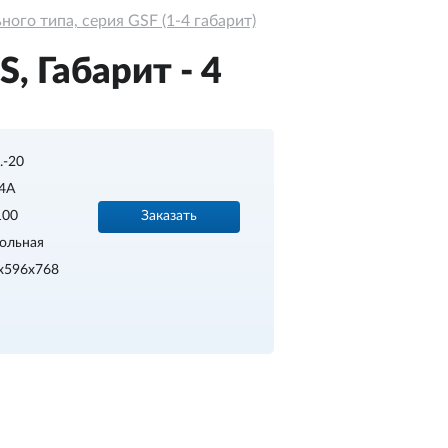
ого типа, серия GSF (1-4 габарит)
, Габарит - 4
..-20
4A
Заказать
100
ольная
x596x768