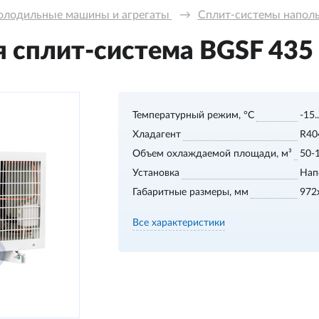
олодильные машины и агрегаты 
→
Сплит-системы напольн
сплит-система BGSF 435 S
Температурный режим, °С
-15.
Хладагент
R40
Объем охлаждаемой площади, м³
50-
Установка
Нап
Габаритные размеры, мм
972
Все характеристики