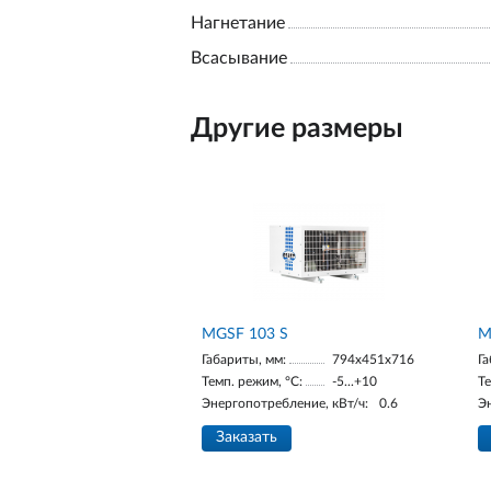
Нагнетание
Всасывание
Другие размеры
MGSF 103 S
М
Габариты, мм:
794x451x716
Га
Темп. режим, °С:
-5...+10
Те
Энергопотребление, кВт/ч:
0.6
Э
Заказать