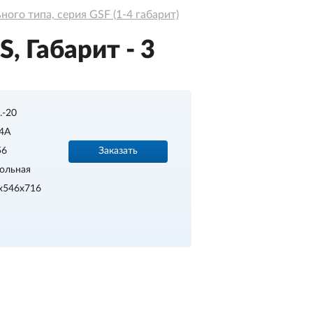
ого типа, серия GSF (1-4 габарит)
, Габарит - 3
..-20
4A
Заказать
56
ольная
x546x716