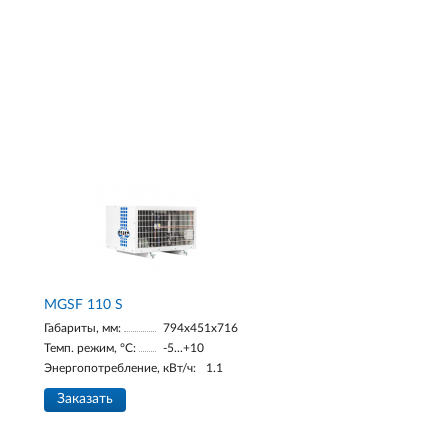
MGSF 110 S
Габариты, мм:
794x451x716
Темп. режим, °С:
-5...+10
Энергопотребление, кВт/ч:
1.1
Заказать