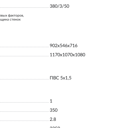
380/3/50
евых факторов,
лщина стенок
902x546x716
1170x1070x1080
ПВС 5х1,5
1
350
2.8