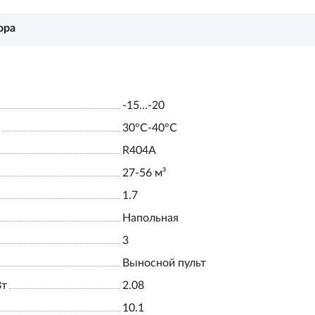
ора
-15...-20
30°С-40°С
R404A
27-56 м³
1.7
Напольная
3
Выносной пульт
Вт
2.08
10.1