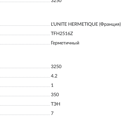
3250
L'UNITE HERMETIQUE (Франция)
TFH2516Z
Герметичный
3250
4.2
1
350
ТЭН
7