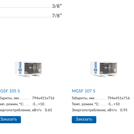
3/8ʺ
7/8ʺ
GSF 105 S
MGSF 107 S
бариты, мм:
794x451x716
Габариты, мм:
794x451x716
мп. режим, °С:
-5...+10
Темп. режим, °С:
-5...+10
нергопотребление, кВт/ч:
0.65
Энергопотребление, кВт/ч:
0.95
Заказать
Заказать