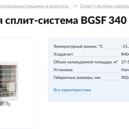
олодильные машины и агрегаты 
→
Сплит-системы напольн
сплит-система BGSF 340 S
Температурный режим, °С
-15.
Хладагент
R40
Объем охлаждаемой площади, м³
27-
Установка
Нап
Габаритные размеры, мм
902
Все характеристики