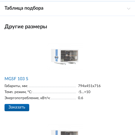
Таблица подбора
Другие размеры
MGSF 103 S
Габариты, мм:
794x451x716
Темп. режим, °С:
-5...+10
Энергопотребление, кВт/ч:
0.6
Заказать