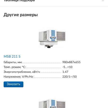
Таблица подбора
Другие размеры
MSB 211 S
Габариты, мм:
980х887х655
Темп. режим, °С:
-5...+10
Энергопотребление, кВт/ч:
1.47
Напряжение, V/Ph/Hz:
220/1~/50
Заказать