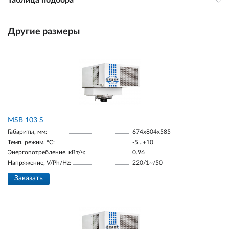
Таблица подбора
Другие размеры
MSB 103 S
Габариты, мм:
674х804х585
Темп. режим, °С:
-5...+10
Энергопотребление, кВт/ч:
0.96
Напряжение, V/Ph/Hz:
220/1~/50
Заказать