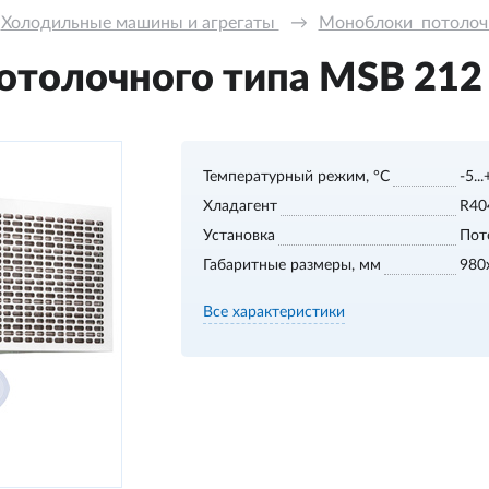
Холодильные машины и агрегаты 
→
Моноблоки  потолочно
толочного типа MSB 212 S
Температурный режим, °С
-5..
Хладагент
R40
Установка
Пот
Габаритные размеры, мм
980
Все характеристики