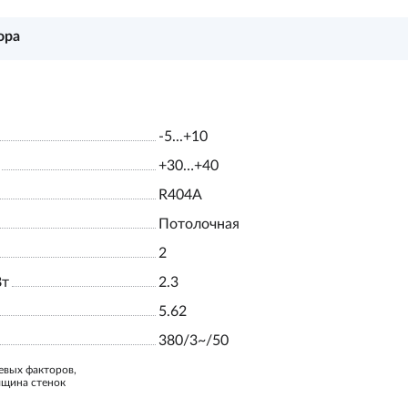
ора
-5...+10
+30…+40
R404A
Потолочная
2
Вт
2.3
5.62
380/3~/50
евых факторов,
лщина стенок