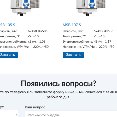
SB 105 S
MSB 107 S
бариты, мм:
674х804х585
Габариты, мм:
674х804х585
мп. режим, °С:
-5…+10
Темп. режим, °С:
-5…+10
нергопотребление, кВт/ч:
1.08
Энергопотребление, кВт/ч:
1.17
апряжение, V/Ph/Hz:
220/1~/50
Напряжение, V/Ph/Hz:
220/1~/50
Заказать
Заказать
Появились вопросы?
те по телефону
или заполните форму ниже — мы свяжемся с вами в
рабочего дня.
вут
Ваш вопрос