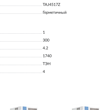
TAJ4517Z
Герметичный
1
300
4.2
1740
ТЭН
4