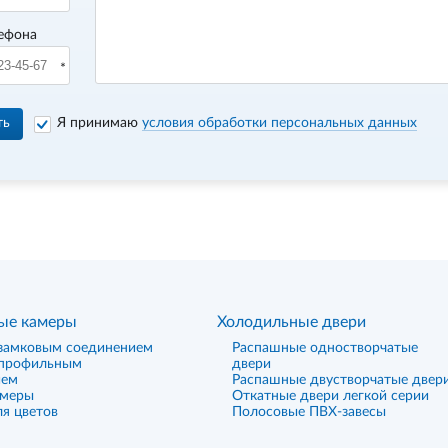
ефона
ть
Я принимаю
условия обработки персональных данных
ые камеры
Холодильные двери
замковым соединением
Распашные одностворчатые
 профильным
двери
ием
Распашные двустворчатые двер
амеры
Откатные двери легкой серии
я цветов
Полосовые ПВХ-завесы