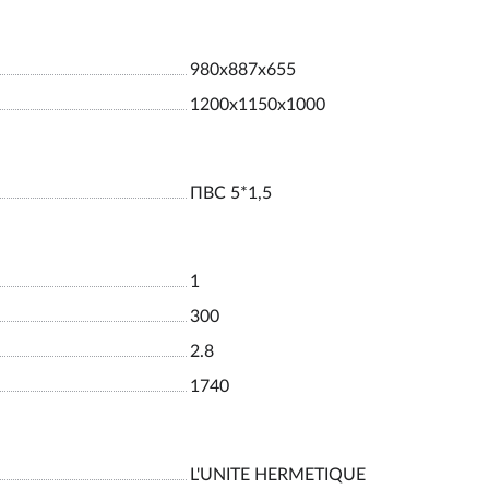
980х887х655
1200х1150х1000
ПВС 5*1,5
1
300
2.8
1740
L'UNITE HERMETIQUE