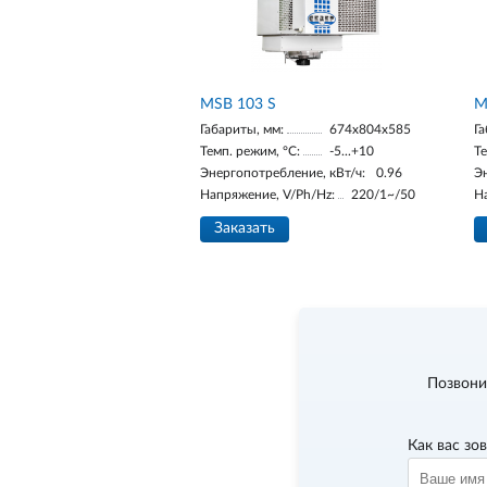
MSB 103 S
M
Габариты, мм:
674х804х585
Га
Темп. режим, °С:
-5...+10
Те
Энергопотребление, кВт/ч:
0.96
Э
Напряжение, V/Ph/Hz:
220/1~/50
Н
Заказать
Позвони
Как вас зо