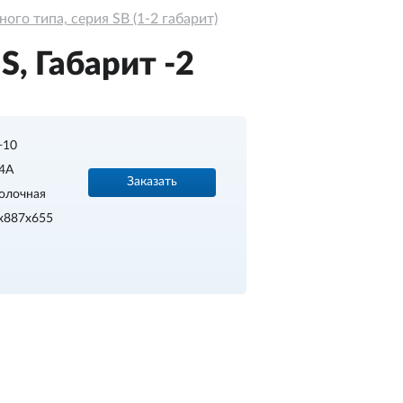
го типа, серия SB (1-2 габарит)
, Габарит -2
.+10
4A
Заказать
олочная
х887х655