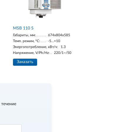
MSB 110 S
Габариты, мм:
674х804х585
Темп. режим, °С:
-5…+10
Энергопотребление, кВт/ч:
1.3
Напряжение, V/Ph/Hz:
220/1~/50
Заказать
 течение