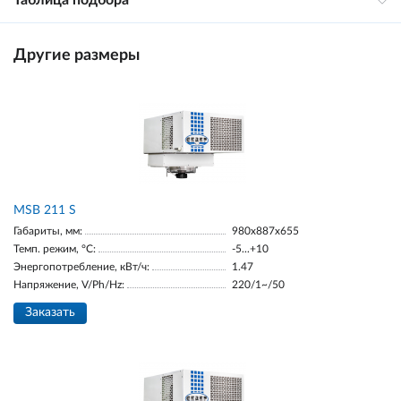
Таблица подбора
Другие размеры
MSB 211 S
Габариты, мм:
980х887х655
Темп. режим, °С:
-5...+10
Энергопотребление, кВт/ч:
1.47
Напряжение, V/Ph/Hz:
220/1~/50
Заказать