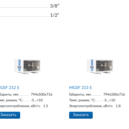
3/8ʺ
1/2"
GSF 212 S
МGSF 213 S
бариты, мм:
794x500x716
Габариты, мм:
794x500x716
мп. режим, °С:
-5...+10
Темп. режим, °С:
-5...+10
нергопотребление, кВт/ч:
1.5
Энергопотребление, кВт/ч:
1.8
Заказать
Заказать