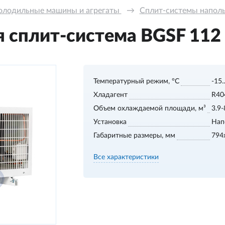
олодильные машины и агрегаты 
→
Сплит-системы напольн
сплит-система BGSF 112 S
Температурный режим, °С
-15.
Хладагент
R40
Объем охлаждаемой площади, м³
3.9-
Установка
Нап
Габаритные размеры, мм
794
Все характеристики