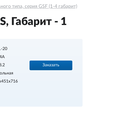
ого типа, серия GSF (1-4 габарит)
, Габарит - 1
..-20
4A
Заказать
8.2
ольная
x451x716