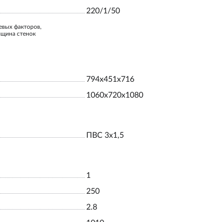
220/1/50
евых факторов,
лщина стенок
794x451x716
1060x720x1080
ПВС 3х1,5
1
250
2.8