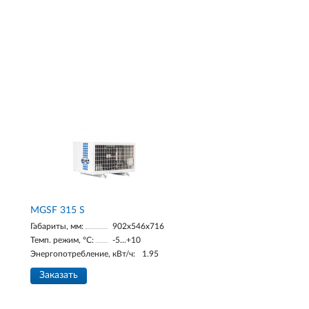
МGSF 315 S
Габариты, мм:
902x546x716
Темп. режим, °С:
-5...+10
Энергопотребление, кВт/ч:
1.95
Заказать