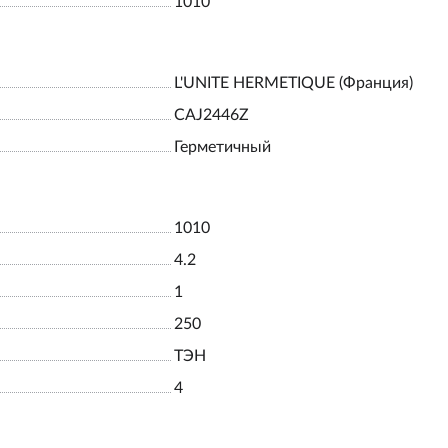
1010
L'UNITE HERMETIQUE (Франция)
САJ2446Z
Герметичный
1010
4.2
1
250
ТЭН
4