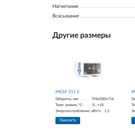
Нагнетание
Всасывание
Другие размеры
МGSF 211 S
М
Габариты, мм:
794x500x716
Га
Темп. режим, °С:
-5...+10
Те
Энергопотребление, кВт/ч:
1.2
Э
Заказать