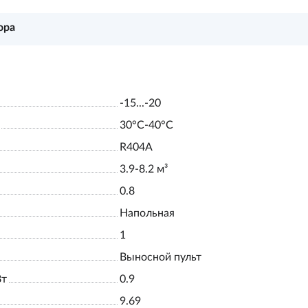
ора
-15...-20
30°С-40°С
R404A
3.9-8.2 м³
0.8
Напольная
1
Выносной пульт
Вт
0.9
9.69