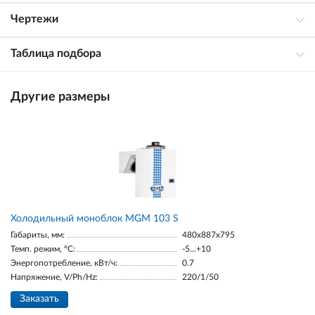
Чертежи
Таблица подбора
Другие размеры
Холодильный моноблок MGM 103 S
Габариты, мм:
480x887x795
Темп. режим, °С:
-5...+10
Энергопотребление, кВт/ч:
0.7
Напряжение, V/Ph/Hz:
220/1/50
Заказать