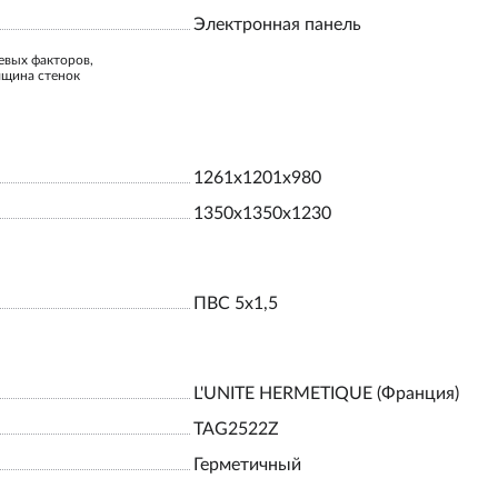
Электронная панель
евых факторов,
лщина стенок
1261x1201x980
1350x1350x1230
ПВС 5х1,5
L'UNITE HERMETIQUE (Франция)
TAG2522Z
Герметичный