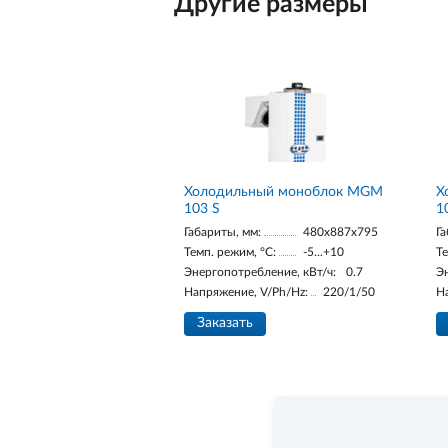
Другие размеры
Холодильный моноблок MGM
Х
103 S
1
Габариты, мм:
480x887x795
Га
Темп. режим, °С:
-5...+10
Те
Энергопотребление, кВт/ч:
0.7
Э
Напряжение, V/Ph/Hz:
220/1/50
Н
Заказать