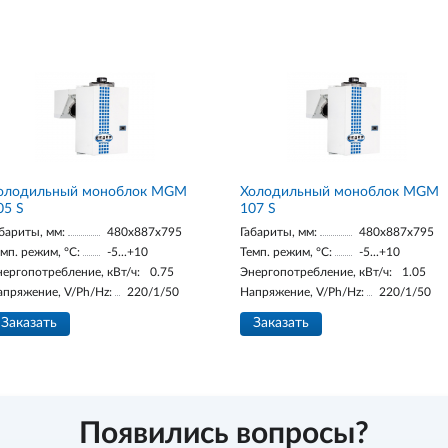
олодильный моноблок MGM
Холодильный моноблок MGM
05 S
107 S
бариты, мм:
480x887x795
Габариты, мм:
480x887x795
мп. режим, °С:
-5...+10
Темп. режим, °С:
-5...+10
нергопотребление, кВт/ч:
0.75
Энергопотребление, кВт/ч:
1.05
апряжение, V/Ph/Hz:
220/1/50
Напряжение, V/Ph/Hz:
220/1/50
Заказать
Заказать
Появились вопросы?