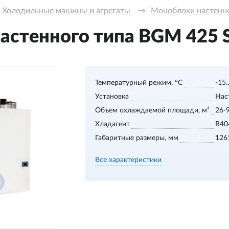
Холодильные машины и агрегаты 
→
Моноблоки настенног
стенного типа BGM 425 S,
Температурный режим, °С
-15.
Установка
Нас
Объем охлаждаемой площади, м³
26-
Хладагент
R40
Габаритные размеры, мм
126
Все характеристики