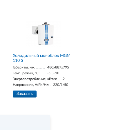
Холодильный моноблок MGM
110 S
Габариты, мм:
480x887x795
Темп. режим, °С:
-5...+10
Энергопотребление, кВт/ч:
1.2
Напряжение, V/Ph/Hz:
220/1/50
Заказать