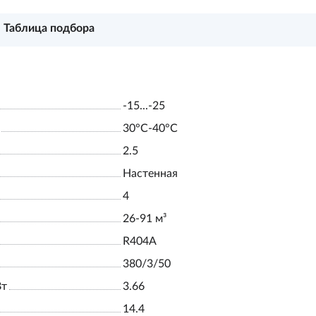
Таблица подбора
-15...-25
30°С-40°С
2.5
Настенная
4
26-91 м³
R404A
380/3/50
Вт
3.66
14.4