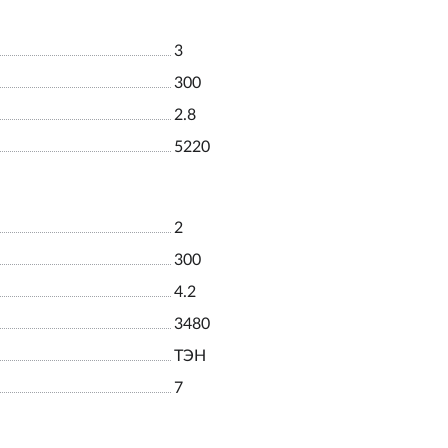
3
300
2.8
5220
2
300
4.2
3480
ТЭН
7