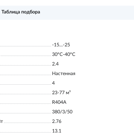
Таблица подбора
-15...-25
30°С-40°С
2.4
Настенная
4
23-77 м³
R404A
380/3/50
Вт
2.76
13.1