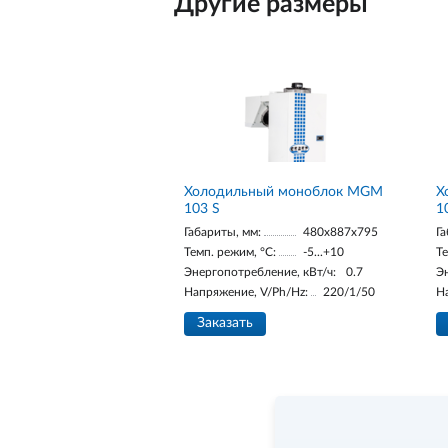
Другие размеры
Холодильный моноблок MGM
Х
103 S
1
Габариты, мм:
480x887x795
Га
Темп. режим, °С:
-5...+10
Те
Энергопотребление, кВт/ч:
0.7
Э
Напряжение, V/Ph/Hz:
220/1/50
Н
Заказать