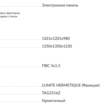
Электронная панель
евых факторов,
лщина стенок
1261x1201x980
1350x1350x1230
ПВС 5х1,5
L'UNITE HERMETIQUE (Франция)
TAG2516Z
Герметичный