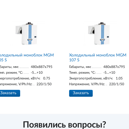
олодильный моноблок MGM
Холодильный моноблок MGM
05 S
107 S
бариты, мм:
480x887x795
Габариты, мм:
480x887x795
мп. режим, °С:
-5...+10
Темп. режим, °С:
-5...+10
нергопотребление, кВт/ч:
0.75
Энергопотребление, кВт/ч:
1.05
апряжение, V/Ph/Hz:
220/1/50
Напряжение, V/Ph/Hz:
220/1/50
Заказать
Заказать
Появились вопросы?