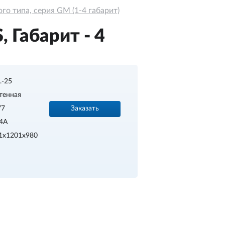
о типа, серия GM (1-4 габарит)
 Габарит - 4
..-25
тенная
Заказать
77
4A
1x1201x980