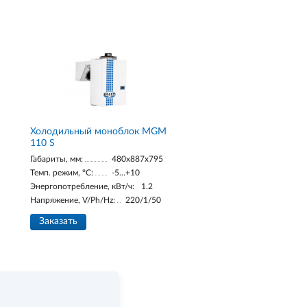
Холодильный моноблок MGM
110 S
Габариты, мм:
480x887x795
Темп. режим, °С:
-5...+10
Энергопотребление, кВт/ч:
1.2
Напряжение, V/Ph/Hz:
220/1/50
Заказать