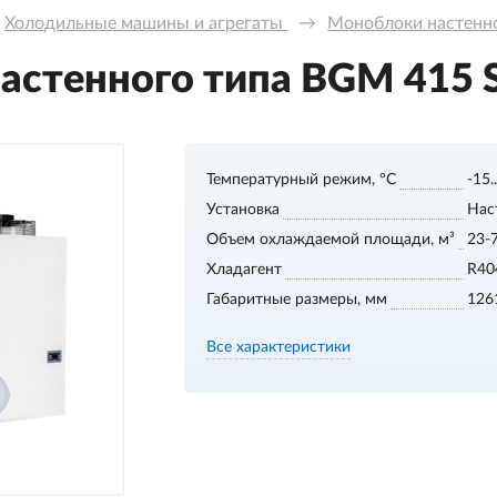
Холодильные машины и агрегаты 
→
Моноблоки настенног
стенного типа BGM 415 S,
Температурный режим, °С
-15.
Установка
Нас
Объем охлаждаемой площади, м³
23-
Хладагент
R40
Габаритные размеры, мм
126
Все характеристики