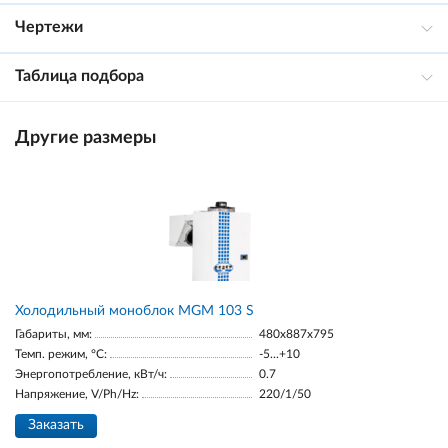
Чертежи
Таблица подбора
Другие размеры
Холодильный моноблок MGM 103 S
Габариты, мм:
480x887x795
Темп. режим, °С:
-5...+10
Энергопотребление, кВт/ч:
0.7
Напряжение, V/Ph/Hz:
220/1/50
Заказать