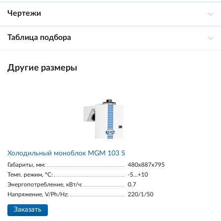
Чертежи
Таблица подбора
Другие размеры
Холодильный моноблок MGM 103 S
Габариты, мм:
480x887x795
Темп. режим, °С:
-5...+10
Энергопотребление, кВт/ч:
0.7
Напряжение, V/Ph/Hz:
220/1/50
Заказать