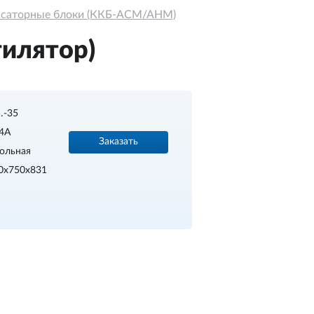
нсаторные блоки (ККБ-АСМ/АНМ)
илятор)
…-35
4A
Заказать
ольная
0х750х831