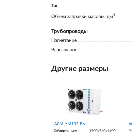
Тип
3
Объём заправки маслом, дм
Трубопроводы
Нагнетание
Всасывание
Другие размеры
АСМ-YM132-В6
А
Габариты, мм:
1700х760х1400
Га