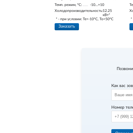
Темп. режим, °С:
-10…+10
Те
Холодопроизводительность:
12.25
Х
кВт*
* - при условии: Te=-10ºC, To=50ºC
*
Заказать
Позвони
Как вас зо
Номер тел