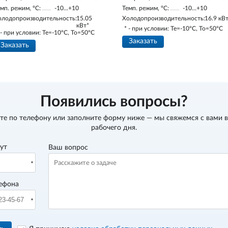
мп. режим, °С:
-10…+10
Темп. режим, °С:
-10…+10
олодопроизводительность:
15.05
Холодопроизводительность:
16.9 кВ
кВт*
* - при условии: Te=-10ºC, To=50ºC
 - при условии: Te=-10ºC, To=50ºC
Заказать
Заказать
Появились вопросы?
те по телефону
или заполните форму ниже — мы свяжемся с вами в
рабочего дня.
вут
Ваш вопрос
ефона