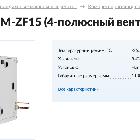
олодильные машины и агрегаты 
→
Компрессорно-конде
M-ZF15 (4-полюсный вент
Температурный режим, °С
-25
Хладагент
R40
Установка
Нап
Габаритные размеры, мм
110
Все характеристики