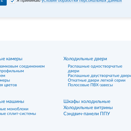
ть
Я принимаю
условия обработки персональных данных
ые камеры
Холодильные двери
замковым соединением
Распашные одностворчатые
 профильным
двери
ием
Распашные двустворчатые двер
амеры
Откатные двери легкой серии
я цветов
Полосовые ПВХ-завесы
ые машины
Шкафы холодильные
Холодильные витрины
ные моноблоки
Сэндвич-панели ППУ
ные сплит-системы