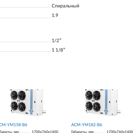
Спиральный
1.9
1/2ʺ
1 1/8ʺ
СМ-YM158-В6
АСМ-YM182-В6
бариты, мм:
1700х760х1400
Габариты, мм:
1700х760х1400