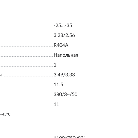
-25…-35
3.28/2.56
R404A
Напольная
1
Вт
3.49/3.33
11.5
380/3~/50
11
o=45ºC