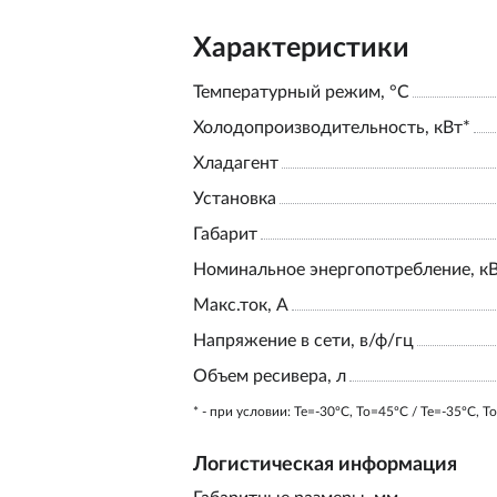
Характеристики
Температурный режим, °С
Холодопроизводительность, кВт*
Хладагент
Установка
Габарит
Номинальное энергопотребление, к
Макс.ток, А
Напряжение в сети, в/ф/гц
Объем ресивера, л
* - при условии: Te=-30ºC, To=45ºC / Te=-35ºC, T
Логистическая информация