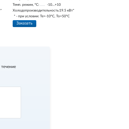
Темп. режим, °С:
-10…+10
т*
Холодопроизводительность:
19.5 кВт*
* - при условии: Te=-10ºC, To=50ºC
Заказать
 течение