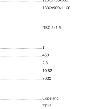
1100х750х831
1300х900х1100
ПВС 5х1,5
1
450
2.8
10.82
3000
Copeland
ZF15