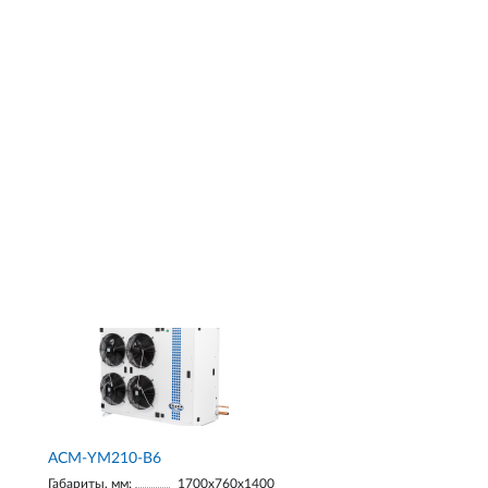
АСМ-YM210-В6
Габариты, мм:
1700х760х1400