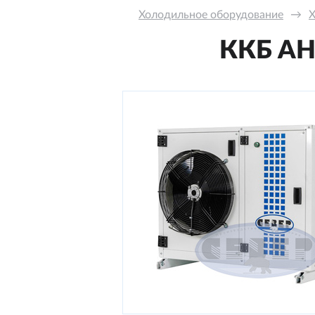
Холодильное оборудование
→
Х
ККБ AН