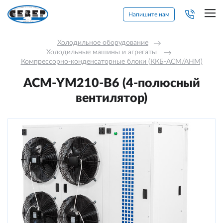
Напишите нам
Холодильное оборудование
→
Холодильные машины и агрегаты 
→
Компрессорно-конденсаторные блоки (ККБ-АСМ/АНМ)
АСМ-YM210-В6 (4-полюсный
вентилятор)