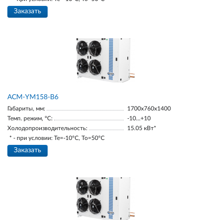
Заказать
АСМ-YM158-В6
Габариты, мм:
1700х760х1400
Темп. режим, °С:
-10…+10
Холодопроизводительность:
15.05 кВт*
* - при условии: Te=-10ºC, To=50ºC
Заказать