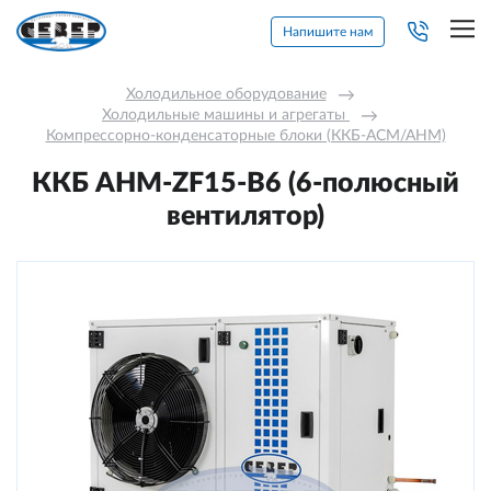
Напишите нам
Холодильное оборудование
→
Холодильные машины и агрегаты 
→
Компрессорно-конденсаторные блоки (ККБ-АСМ/АНМ)
ККБ AНM-ZF15-В6 (6-полюсный
вентилятор)