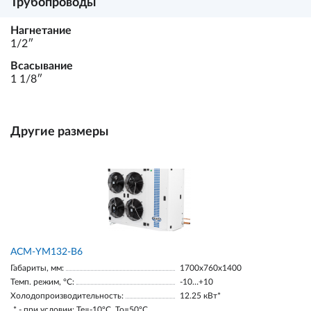
Трубопроводы
Нагнетание
1/2ʺ
Всасывание
1 1/8ʺ
Другие размеры
АСМ-YM132-В6
Габариты, мм:
1700х760х1400
Темп. режим, °С:
-10…+10
Холодопроизводительность:
12.25 кВт*
* - при условии: Te=-10ºC, To=50ºC