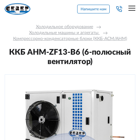
Напишите нам
Холодильное оборудование
→
Холодильные машины и агрегаты 
→
Компрессорно-конденсаторные блоки (ККБ-АСМ/АНМ)
ККБ AНM-ZF13-В6 (6-полюсный
вентилятор)