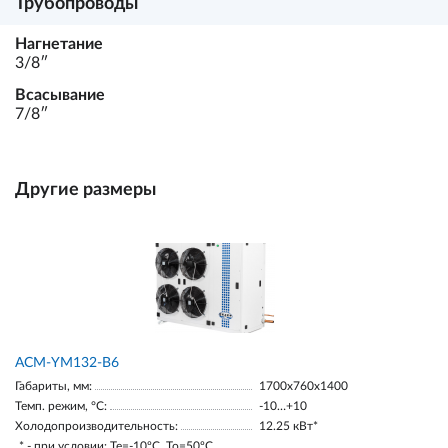
Трубопроводы
Нагнетание
3/8ʺ
Всасывание
7/8ʺ
Другие размеры
АСМ-YM132-В6
Габариты, мм:
1700х760х1400
Темп. режим, °С:
-10…+10
Холодопроизводительность:
12.25 кВт*
* - при условии: Te=-10ºC, To=50ºC