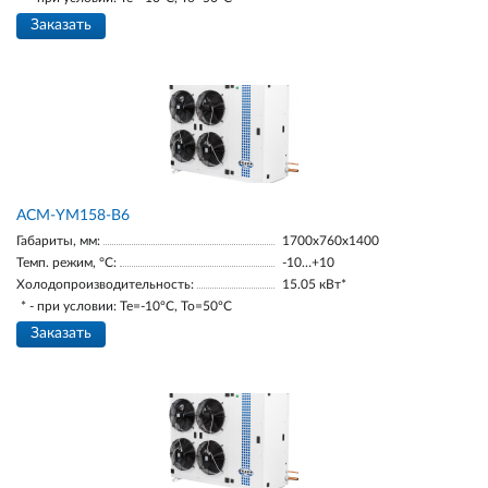
Заказать
АСМ-YM158-В6
Габариты, мм:
1700х760х1400
Темп. режим, °С:
-10…+10
Холодопроизводительность:
15.05 кВт*
* - при условии: Te=-10ºC, To=50ºC
Заказать