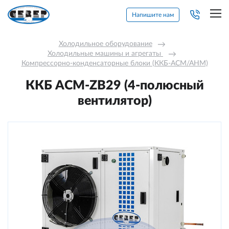
Напишите нам
Холодильное оборудование
→
Холодильные машины и агрегаты 
→
Компрессорно-конденсаторные блоки (ККБ-АСМ/АНМ)
ККБ ACM-ZB29 (4-полюсный
вентилятор)