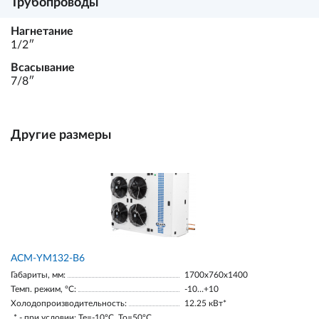
Трубопроводы
Нагнетание
1/2ʺ
Всасывание
7/8ʺ
Другие размеры
АСМ-YM132-В6
Габариты, мм:
1700х760х1400
Темп. режим, °С:
-10…+10
Холодопроизводительность:
12.25 кВт*
* - при условии: Te=-10ºC, To=50ºC