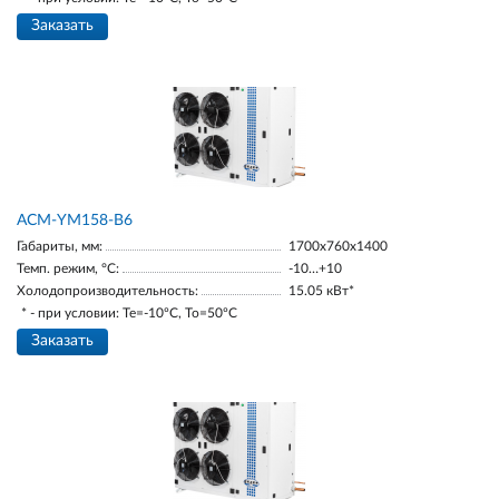
Заказать
АСМ-YM158-В6
Габариты, мм:
1700х760х1400
Темп. режим, °С:
-10…+10
Холодопроизводительность:
15.05 кВт*
* - при условии: Te=-10ºC, To=50ºC
Заказать