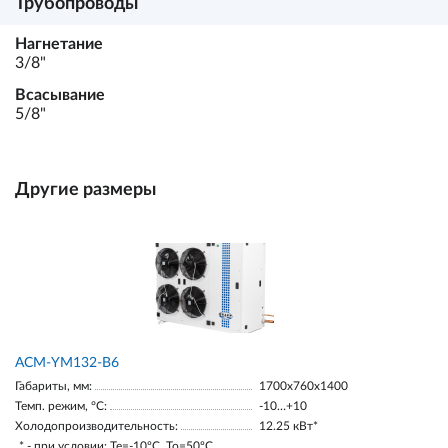
Трубопроводы
Нагнетание
3/8"
Всасывание
5/8"
Другие размеры
АСМ-YM132-В6
Габариты, мм:
1700х760х1400
Темп. режим, °С:
-10…+10
Холодопроизводительность:
12.25 кВт*
* - при условии: Te=-10ºC, To=50ºC