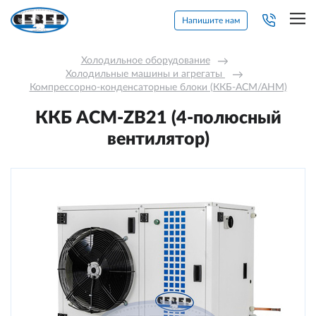
Напишите нам
Холодильное оборудование
→
Холодильные машины и агрегаты 
→
Компрессорно-конденсаторные блоки (ККБ-АСМ/АНМ)
ККБ ACM-ZB21 (4-полюсный
вентилятор)