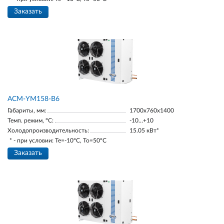
Заказать
АСМ-YM158-В6
Габариты, мм:
1700х760х1400
Темп. режим, °С:
-10…+10
Холодопроизводительность:
15.05 кВт*
* - при условии: Te=-10ºC, To=50ºC
Заказать