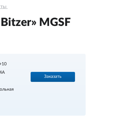
ты 
«Bitzer» MGSF
+10
4А
Заказать
ольная