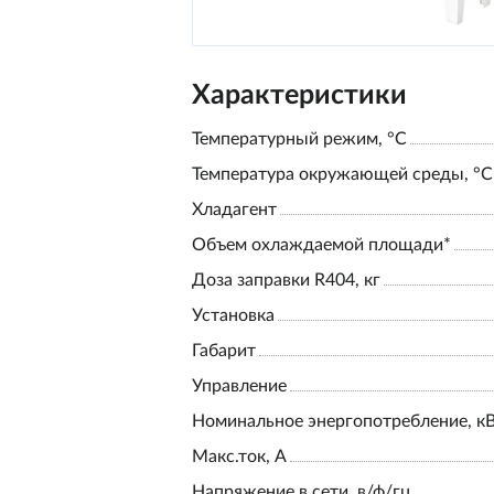
Характеристики
Температурный режим, °С
Температура окружающей среды, °С
Хладагент
Объем охлаждаемой площади*
Доза заправки R404, кг
Установка
Габарит
Управление
Номинальное энергопотребление, к
Макс.ток, А
Напряжение в сети, в/ф/гц