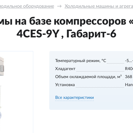
лодильное оборудование
→
Холодильные машины и агрега
ы на базе компрессоров 
4CES-9Y , Габарит-6
Температурный режим, °С
-5…
Хладагент
R40
Объем охлаждаемой площади, м³
368
Установка
Нап
Все характеристики