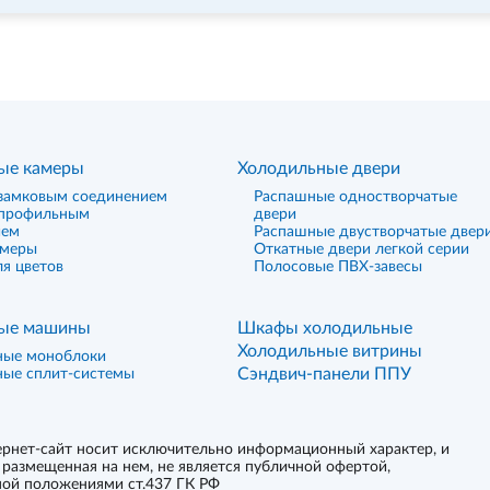
ые камеры
Холодильные двери
замковым соединением
Распашные одностворчатые
 профильным
двери
ием
Распашные двустворчатые двер
амеры
Откатные двери легкой серии
я цветов
Полосовые ПВХ-завесы
ые машины
Шкафы холодильные
Холодильные витрины
ные моноблоки
Сэндвич-панели ППУ
ные сплит-системы
рнет-сайт носит исключительно информационный характер, и
размещенная на нем, не является публичной офертой,
ой положениями ст.437 ГК РФ