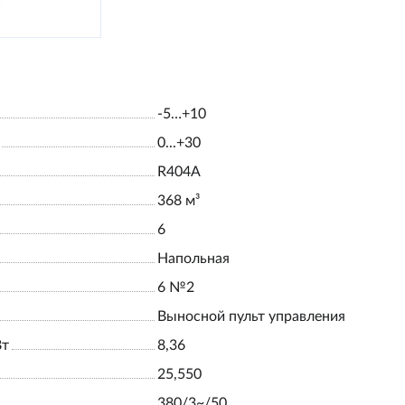
-5…+10
0...+30
R404А
368 м³
6
Напольная
6 №2
Выносной пульт управления
Вт
8,36
25,550
380/3~/50