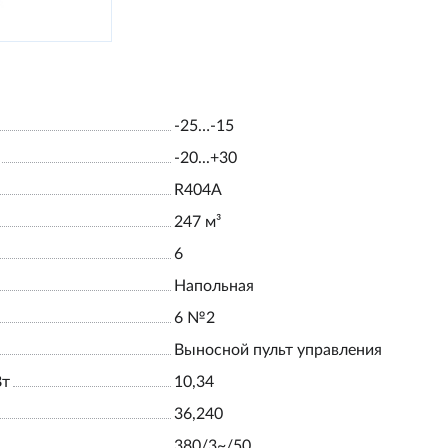
-25…-15
-20...+30
R404А
247 м³
6
Напольная
6 №2
Выносной пульт управления
Вт
10,34
36,240
380/3~/50