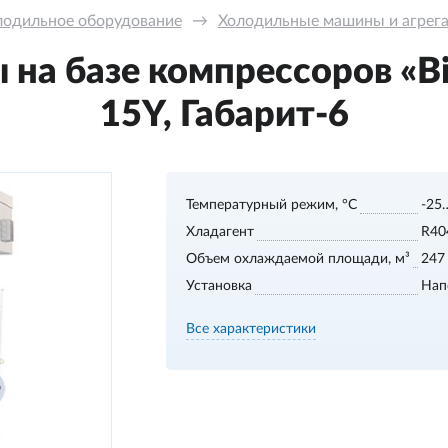
лодильное оборудование
→
Холодильные машины и агрега
на базе компрессоров «Bi
15Y, Габарит-6
Температурный режим, °С
-25
Хладагент
R40
Объем охлаждаемой площади, м³
247
Установка
Нап
Все характеристики