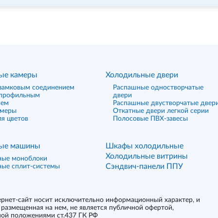
ые камеры
Холодильные двери
замковым соединением
Распашные одностворчатые
 профильным
двери
ием
Распашные двустворчатые двер
амеры
Откатные двери легкой серии
я цветов
Полосовые ПВХ-завесы
ые машины
Шкафы холодильные
Холодильные витрины
ные моноблоки
Сэндвич-панели ППУ
ные сплит-системы
рнет-сайт носит исключительно информационный характер, и
размещенная на нем, не является публичной офертой,
ой положениями ст.437 ГК РФ