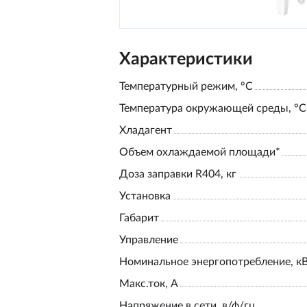
Характеристики
Температурный режим, °С
Температура окружающей среды, °С
Хладагент
Объем охлаждаемой площади*
Доза заправки R404, кг
Установка
Габарит
Управление
Номинальное энергопотребление, к
Макс.ток, А
Напряжение в сети, в/ф/гц