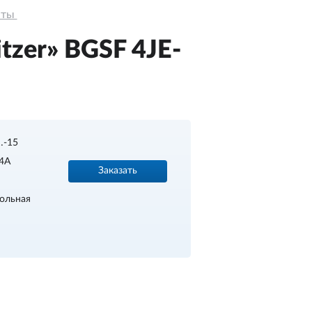
ты 
tzer» BGSF 4JE-
…-15
4А
Заказать
ольная