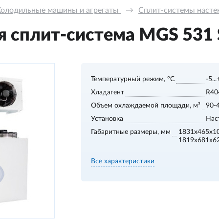
Холодильные машины и агрегаты 
→
Сплит-системы настенн
 сплит-система MGS 531 S,
Температурный режим, °С
-5..
Хладагент
R40
Объем охлаждаемой площади, м³
90-
Установка
Нас
Габаритные размеры, мм
1831x465x1
1819x681x6
Все характеристики