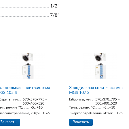
1/2ʺ
7/8ʺ
олодильная сплит-система
Холодильная сплит-система
GS 105 S
MGS 107 S
бариты, мм:
570x370x795 +
Габариты, мм:
570x370x795 +
500x400x520
500x400x520
мп. режим, °С:
-5...+10
Темп. режим, °С:
-5...+10
нергопотребление, кВт/ч:
0.65
Энергопотребление, кВт/ч:
0.95
Заказать
Заказать