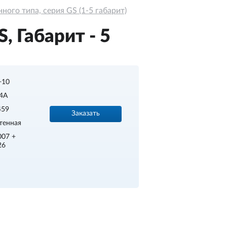
ого типа, серия GS (1-5 габарит)
 Габарит - 5
.+10
4A
459
Заказать
тенная
007 +
26