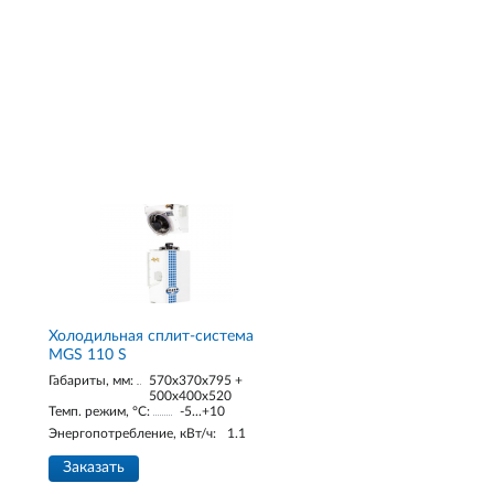
Холодильная сплит-система
MGS 110 S
Габариты, мм:
570x370x795 +
500x400x520
Темп. режим, °С:
-5...+10
Энергопотребление, кВт/ч:
1.1
Заказать