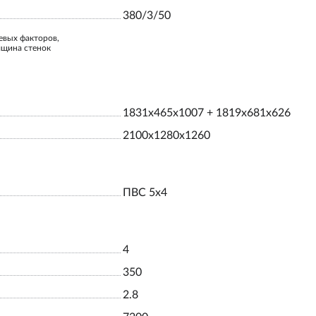
380/3/50
евых факторов,
лщина стенок
1831x465x1007 + 1819x681x626
2100x1280x1260
ПВС 5х4
4
350
2.8