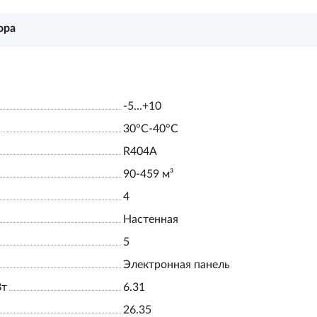
ора
-5...+10
30°С-40°С
R404A
90-459 м³
4
Настенная
5
Электронная панель
Вт
6.31
26.35