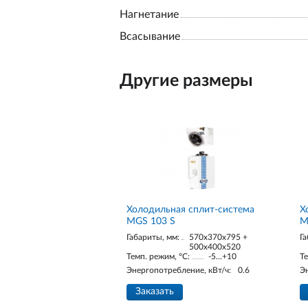
Нагнетание
Всасывание
Другие размеры
Холодильная сплит-система
Х
MGS 103 S
M
Габариты, мм:
570x370x795 +
Га
500x400x520
Темп. режим, °С:
-5...+10
Те
Энергопотребление, кВт/ч:
0.6
Э
Заказать