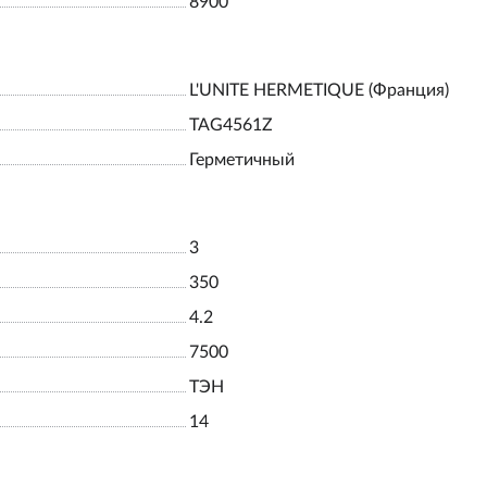
8900
L'UNITE HERMETIQUE (Франция)
TAG4561Z
Герметичный
3
350
4.2
7500
ТЭН
14