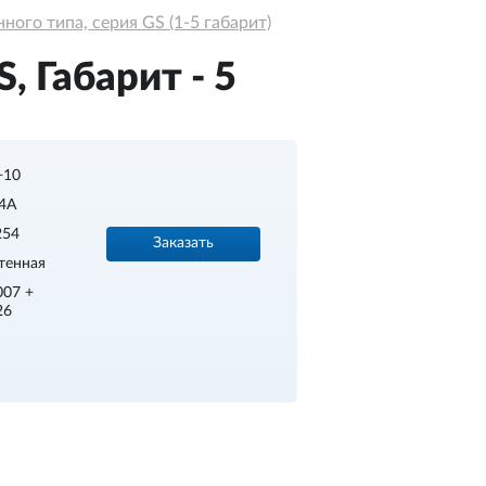
ого типа, серия GS (1-5 габарит)
 Габарит - 5
.+10
4A
254
Заказать
тенная
007 +
26