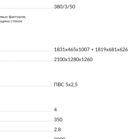
380/3/50
евых факторов,
лщина стенок
1831x465x1007 + 1819x681x626
2100x1280x1260
ПВС 5х2,5
4
350
2.8