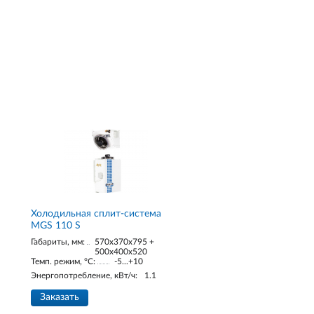
Холодильная сплит-система
MGS 110 S
Габариты, мм:
570x370x795 +
500x400x520
Темп. режим, °С:
-5...+10
Энергопотребление, кВт/ч:
1.1
Заказать