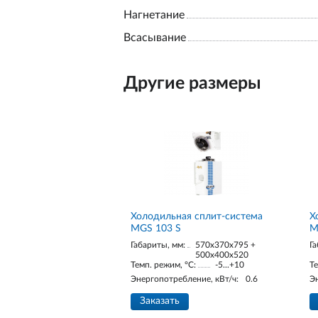
Нагнетание
Всасывание
Другие размеры
Холодильная сплит-система
Х
MGS 103 S
M
Габариты, мм:
570x370x795 +
Га
500x400x520
Темп. режим, °С:
-5...+10
Те
Энергопотребление, кВт/ч:
0.6
Э
Заказать