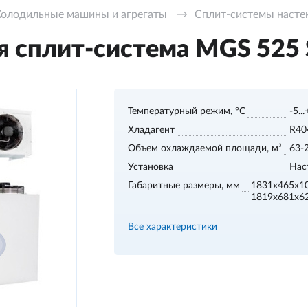
Холодильные машины и агрегаты 
→
Сплит-системы настенн
 сплит-система MGS 525 S,
Температурный режим, °С
-5..
Хладагент
R40
Объем охлаждаемой площади, м³
63-
Установка
Нас
Габаритные размеры, мм
1831x465x1
1819x681x6
Все характеристики