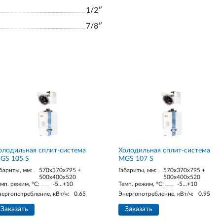
1/2ʺ
7/8ʺ
олодильная сплит-система
Холодильная сплит-система
GS 105 S
MGS 107 S
бариты, мм:
570x370x795 +
Габариты, мм:
570x370x795 +
500x400x520
500x400x520
мп. режим, °С:
-5...+10
Темп. режим, °С:
-5...+10
нергопотребление, кВт/ч:
0.65
Энергопотребление, кВт/ч:
0.95
Заказать
Заказать