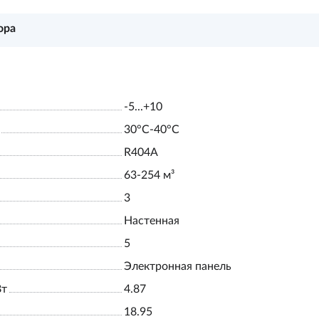
ора
-5...+10
30°С-40°С
R404A
63-254 м³
3
Настенная
5
Электронная панель
Вт
4.87
18.95