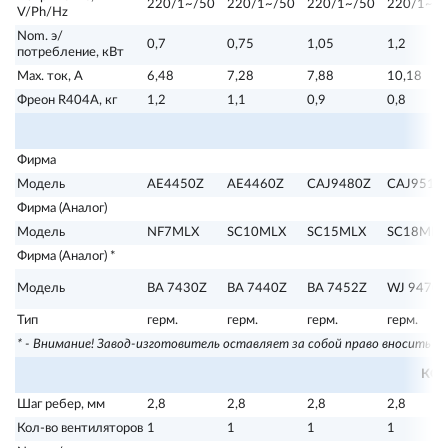
220/1~/50
220/1~/50
220/1~/50
220/1~/5
V/Ph/Hz
Nom. э/
0,7
0,75
1,05
1,2
потребление, кВт
Max. ток, А
6,48
7,28
7,88
10,18
Фреон R404А, кг
1,2
1,1
0,9
0,8
Фирма
Модель
AE4450Z
AE4460Z
CAJ9480Z
CAJ9510
Фирма (Аналог)
Модель
NF7MLX
SC10MLX
SC15MLX
SC18MLX
Фирма (Аналог) *
Модель
BA 7430Z
BA 7440Z
BA 7452Z
WJ 9470Z
Тип
герм.
герм.
герм.
герм.
* - Внимание! Завод-изготовитель оставляет за собой право вносить в
КО
Шаг ребер, мм
2,8
2,8
2,8
2,8
Кол-во вентиляторов
1
1
1
1