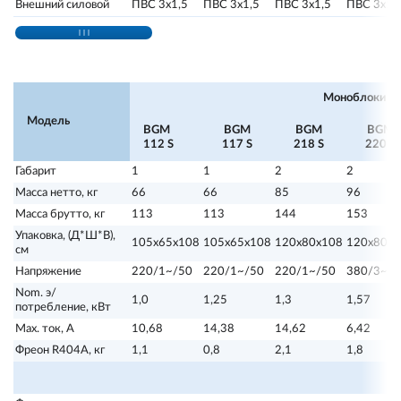
Внешний силовой
ПВС 3х1,5
ПВС 3х1,5
ПВС 3х1,5
ПВС 3х1,
Моноблоки на
Модель
BGM
BGM
BGM
BGM
112 S
117 S
218 S
220 S
Габарит
1
1
2
2
Масса нетто, кг
66
66
85
96
Масса брутто, кг
113
113
144
153
Упаковка, (Д*Ш*В),
105х65х108
105х65х108
120х80х108
120х80х1
см
Напряжение
220/1~/50
220/1~/50
220/1~/50
380/3~/5
Nom. э/
1,0
1,25
1,3
1,57
потребление, кВт
Max. ток, А
10,68
14,38
14,62
6,42
Фреон R404А, кг
1,1
0,8
2,1
1,8