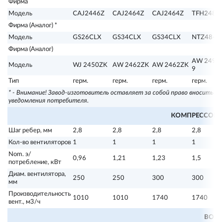
Фирма
Модель
CAJ2446Z
CAJ2464Z
CAJ2464Z
TFH2480
Фирма (Аналог) *
Модель
GS26CLX
GS34CLX
GS34CLX
NTZ48-4
Фирма (Аналог)
AW 2495
Модель
WJ 2450ZK
AW 2462ZK
AW 2462ZK
9
Тип
герм.
герм.
герм.
герм.
* - Внимание! Завод-изготовитель оставляет за собой право вносить в
уведомления потребителя.
КОМПРЕССОРН
Шаг ребер, мм
2,8
2,8
2,8
2,8
Кол-во вентиляторов
1
1
1
1
Nom. э/
0,96
1,21
1,23
1,5
потребление, кВт
Диам. вентилятора,
250
250
300
300
мм
Производительность
1010
1010
1740
1740
вент., м3/ч
ВОЗ