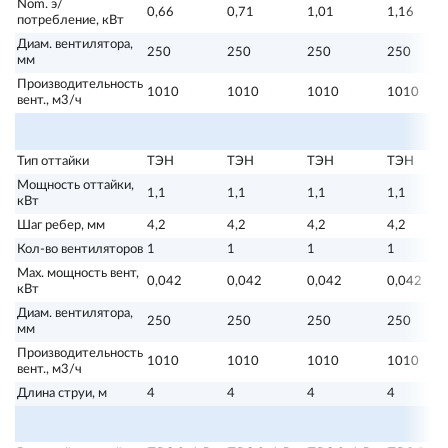
Nom. э/
0,66
0,71
1,01
1,16
потребление, кВт
Диам. вентилятора,
250
250
250
250
мм
Производительность
1010
1010
1010
1010
вент., м3/ч
Тип оттайки
ТЭН
ТЭН
ТЭН
ТЭН
Мощность оттайки,
1,1
1,1
1,1
1,1
кВт
Шаг ребер, мм
4,2
4,2
4,2
4,2
Кол-во вентиляторов
1
1
1
1
Max. мощность вент,
0,042
0,042
0,042
0,042
кВт
Диам. вентилятора,
250
250
250
250
мм
Производительность
1010
1010
1010
1010
вент., м3/ч
Длина струи, м
4
4
4
4