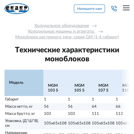
Напишите нам
Холодильное оборудование
→
Холодильные машины и агрегаты 
→
Моноблоки настенного типа, серия GM (1-4 габарит)
Технические характеристики
моноблоков
Мо
Модель
MGM
MGM
MGM
MGM
103 S
105 S
107 S
110 S
Габарит
1
1
1
1
Масса нетто, кг
56
56
64
66
Масса брутто, кг
103
103
111
113
Упаковка, (Д*Ш*В),
105х65х108
105х65х108
105х65х108
105х65х1
см
Напряжение,