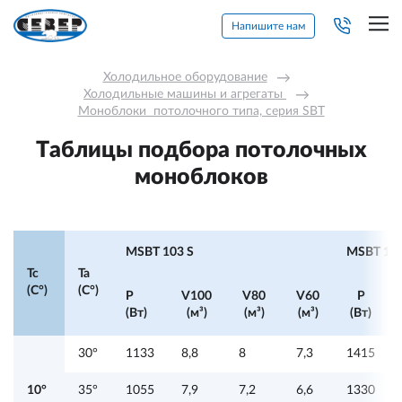
Напишите нам
Холодильное оборудование
→
Холодильные машины и агрегаты 
→
Моноблоки  потолочного типа, серия SBT
Таблицы подбора потолочных
моноблоков
MSBT 103 S
MSBT 105
Tc
Ta
(C°)
(C°)
P
V100
V80
V60
P
(Вт)
(м³)
(м³)
(м³)
(Вт)
30°
1133
8,8
8
7,3
1415
10°
35°
1055
7,9
7,2
6,6
1330