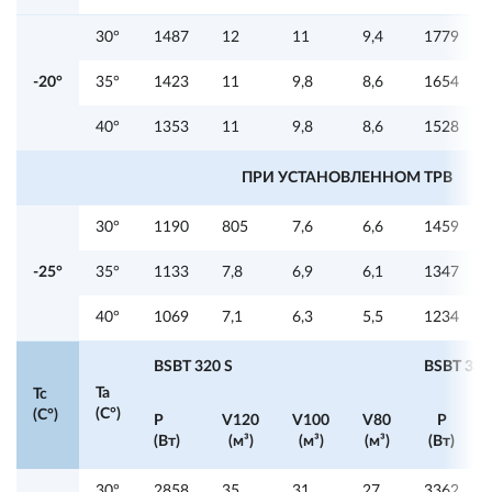
30°
1487
12
11
9,4
1779
-20°
35°
1423
11
9,8
8,6
1654
40°
1353
11
9,8
8,6
1528
ПРИ УСТАНОВЛЕННОМ ТРВ
30°
1190
805
7,6
6,6
1459
-25°
35°
1133
7,8
6,9
6,1
1347
40°
1069
7,1
6,3
5,5
1234
BSBT 320 S
BSBT 330
Ta
Tc
(C°)
(C°)
P
V120
V100
V80
P
(Вт)
(м³)
(м³)
(м³)
(Вт)
30°
2858
35
31
27
3362