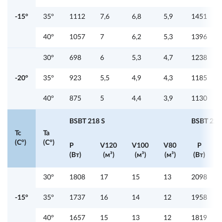
-15°
35°
1112
7,6
6,8
5,9
1451
40°
1057
7
6,2
5,3
1396
30°
698
6
5,3
4,7
1238
-20°
35°
923
5,5
4,9
4,3
1185
40°
875
5
4,4
3,9
1130
BSBT 218 S
BSBT 220
Tc
Ta
(C°)
(C°)
P
V120
V100
V80
P
(Вт)
(м³)
(м³)
(м³)
(Вт)
30°
1808
17
15
13
2098
-15°
35°
1737
16
14
12
1958
40°
1657
15
13
12
1819