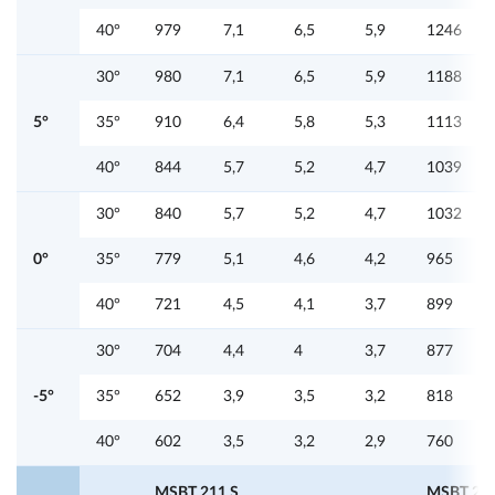
40°
979
7,1
6,5
5,9
1246
30°
980
7,1
6,5
5,9
1188
5°
35°
910
6,4
5,8
5,3
1113
40°
844
5,7
5,2
4,7
1039
30°
840
5,7
5,2
4,7
1032
0°
35°
779
5,1
4,6
4,2
965
40°
721
4,5
4,1
3,7
899
30°
704
4,4
4
3,7
877
-5°
35°
652
3,9
3,5
3,2
818
40°
602
3,5
3,2
2,9
760
MSBT 211 S
MSBT 212