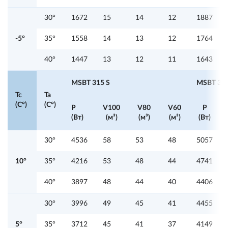
30°
1672
15
14
12
1887
-5°
35°
1558
14
13
12
1764
40°
1447
13
12
11
1643
MSBT 315 S
MSBT 320
Tc
Ta
(C°)
(C°)
P
V100
V80
V60
P
(Вт)
(м³)
(м³)
(м³)
(Вт)
30°
4536
58
53
48
5057
10°
35°
4216
53
48
44
4741
40°
3897
48
44
40
4406
30°
3996
49
45
41
4455
5°
35°
3712
45
41
37
4149