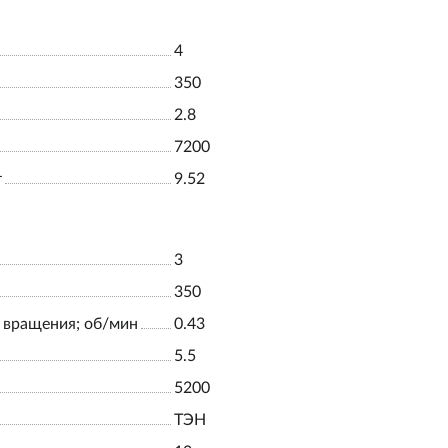
4
350
2.8
7200
т
9.52
3
350
 вращения; об/мин
0.43
5.5
5200
ТЭН