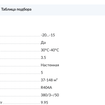
Таблица подбора
-20...-15
Да
30°С-40°С
3.5
Настенная
5
37-148 м³
R404A
380/3~/50
Вт
9.95