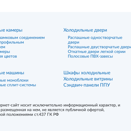
ые камеры
Холодильные двери
замковым соединением
Распашные одностворчатые
 профильным
двери
ием
Распашные двустворчатые двер
амеры
Откатные двери легкой серии
я цветов
Полосовые ПВХ-завесы
ые машины
Шкафы холодильные
Холодильные витрины
ные моноблоки
Сэндвич-панели ППУ
ные сплит-системы
рнет-сайт носит исключительно информационный характер, и
размещенная на нем, не является публичной офертой,
ой положениями ст.437 ГК РФ