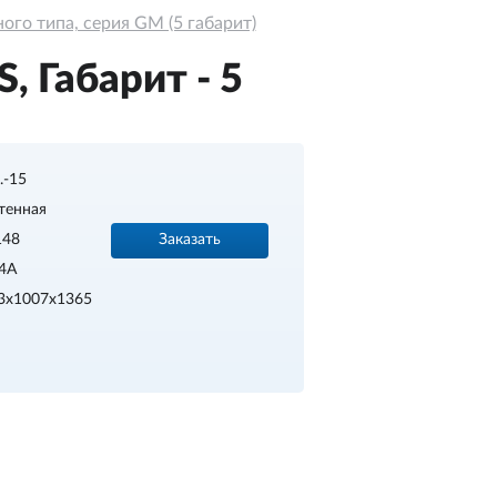
го типа, серия GM (5 габарит)
 Габарит - 5
..-15
тенная
Заказать
148
4A
3х1007х1365