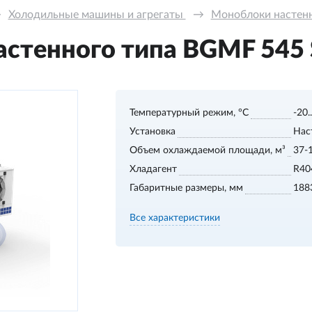
→
Холодильные машины и агрегаты 
→
Моноблоки настенно
стенного типа BGМF 545 S,
Температурный режим, °С
-20.
Установка
Нас
Объем охлаждаемой площади, м³
37-
Хладагент
R40
Габаритные размеры, мм
188
Все характеристики