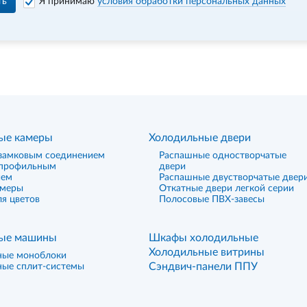
ть
Я принимаю
условия обработки персональных данных
ые камеры
Холодильные двери
замковым соединением
Распашные одностворчатые
 профильным
двери
ием
Распашные двустворчатые двер
амеры
Откатные двери легкой серии
я цветов
Полосовые ПВХ-завесы
ые машины
Шкафы холодильные
Холодильные витрины
ные моноблоки
Сэндвич-панели ППУ
ные сплит-системы