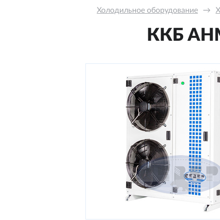
Холодильное оборудование
→
Х
ККБ AНM