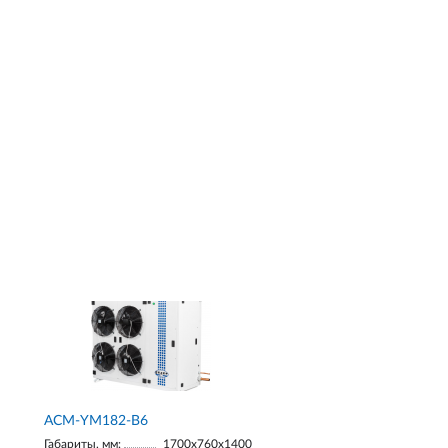
АСМ-YM182-В6
Габариты, мм:
1700х760х1400