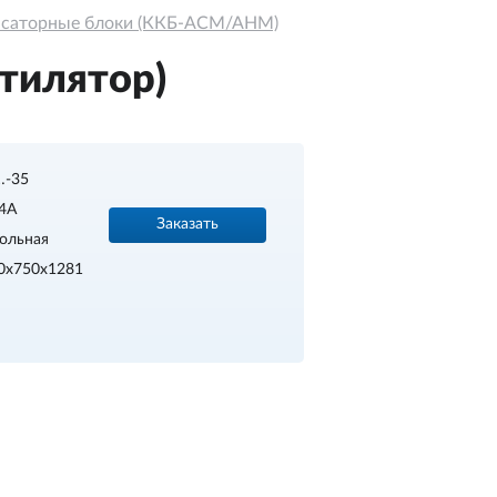
нсаторные блоки (ККБ-АСМ/АНМ)
тилятор)
…-35
4A
Заказать
ольная
0х750х1281