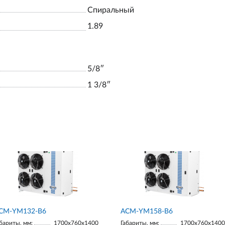
Спиральный
1.89
5/8ʺ
1 3/8ʺ
СМ-YM132-В6
АСМ-YM158-В6
бариты, мм:
1700х760х1400
Габариты, мм:
1700х760х1400