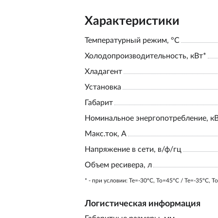
Характеристики
Температурный режим, °С
Холодопроизводительность, кВт*
Хладагент
Установка
Габарит
Номинальное энергопотребление, к
Макс.ток, А
Напряжение в сети, в/ф/гц
Объем ресивера, л
* - при условии: Te=-30ºC, To=45ºC / Te=-35ºC, T
Логистическая информация