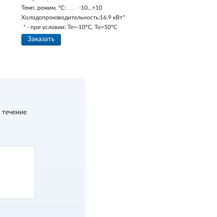
Темп. режим, °С:
-10…+10
Холодопроизводительность:
16.9 кВт*
* - при условии: Te=-10ºC, To=50ºC
Заказать
 течение