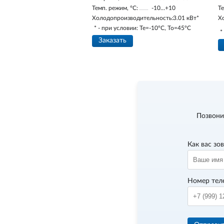
Темп. режим, °С:
-10…+10
Те
Холодопроизводительность:
3.01 кВт*
Х
* - при условии: Te=-10ºC, To=45ºC
*
Заказать
Позвони
Как вас зо
Номер тел