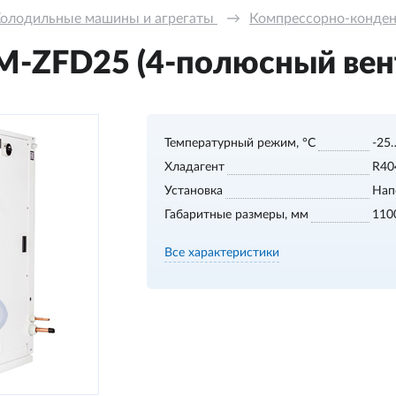
олодильные машины и агрегаты 
→
Компрессорно-конде
-ZFD25 (4-полюсный вен
Температурный режим, °С
-25
Хладагент
R40
Установка
Нап
Габаритные размеры, мм
110
Все характеристики