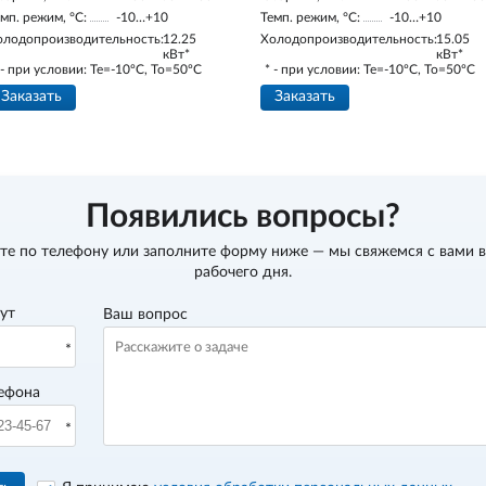
мп. режим, °С:
-10…+10
Темп. режим, °С:
-10…+10
олодопроизводительность:
12.25
Холодопроизводительность:
15.05
кВт*
кВт*
 - при условии: Te=-10ºC, To=50ºC
* - при условии: Te=-10ºC, To=50ºC
Заказать
Заказать
Появились вопросы?
те по телефону
или заполните форму ниже — мы свяжемся с вами в
рабочего дня.
вут
Ваш вопрос
ефона