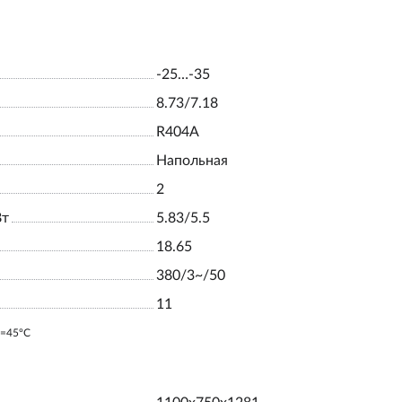
-25…-35
8.73/7.18
R404A
Напольная
2
Вт
5.83/5.5
18.65
380/3~/50
11
o=45ºC