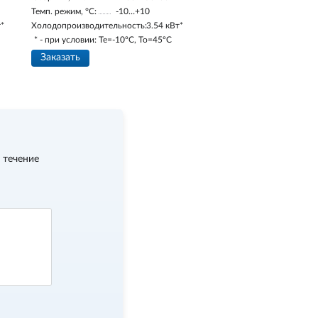
Темп. режим, °С:
-10…+10
т*
Холодопроизводительность:
3.54 кВт*
* - при условии: Te=-10ºC, To=45ºC
Заказать
 течение