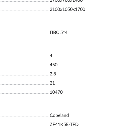
1700х760х1400
2100х1050х1700
ПВС 5*4
4
450
2.8
21
10470
Copeland
ZF41K5E-TFD