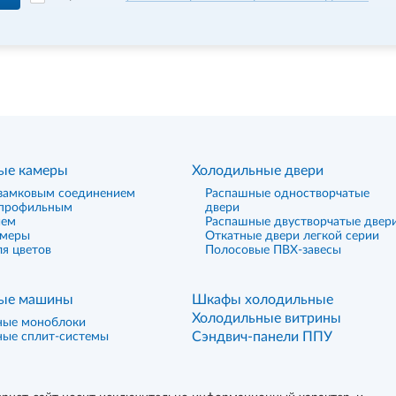
ые камеры
Холодильные двери
замковым соединением
Распашные одностворчатые
 профильным
двери
ием
Распашные двустворчатые двер
амеры
Откатные двери легкой серии
я цветов
Полосовые ПВХ-завесы
ые машины
Шкафы холодильные
Холодильные витрины
ные моноблоки
Сэндвич-панели ППУ
ные сплит-системы