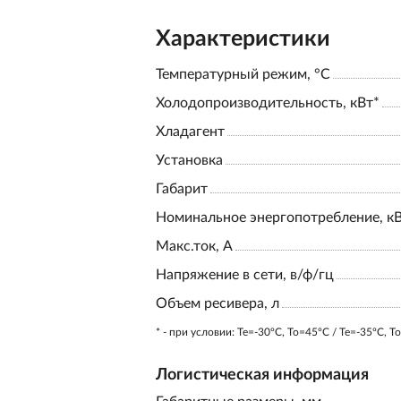
Характеристики
Температурный режим, °С
Холодопроизводительность, кВт*
Хладагент
Установка
Габарит
Номинальное энергопотребление, к
Макс.ток, А
Напряжение в сети, в/ф/гц
Объем ресивера, л
* - при условии: Te=-30ºC, To=45ºC / Te=-35ºC, T
Логистическая информация