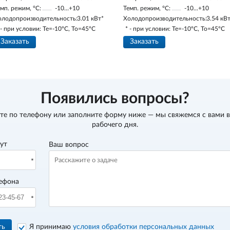
мп. режим, °С:
-10…+10
Темп. режим, °С:
-10...+10
олодопроизводительность:
3.01 кВт*
Холодопроизводительность:
3.54 кВ
 - при условии: Te=-10ºC, To=45ºC
* - при условии: Te=-10ºC, To=45ºC
Заказать
Заказать
Появились вопросы?
те по телефону
или заполните форму ниже — мы свяжемся с вами в
рабочего дня.
вут
Ваш вопрос
ефона
ть
Я принимаю
условия обработки персональных данных