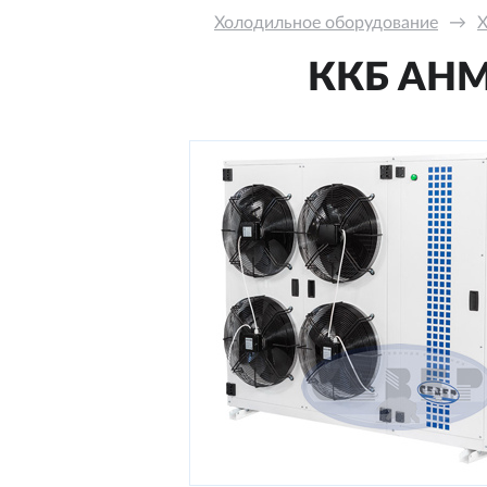
Холодильное оборудование
→
Х
ККБ AНM-