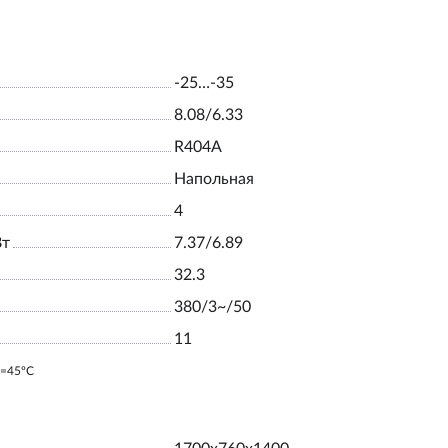
-25…-35
8.08/6.33
R404A
Напольная
4
Вт
7.37/6.89
32.3
380/3~/50
11
o=45ºC