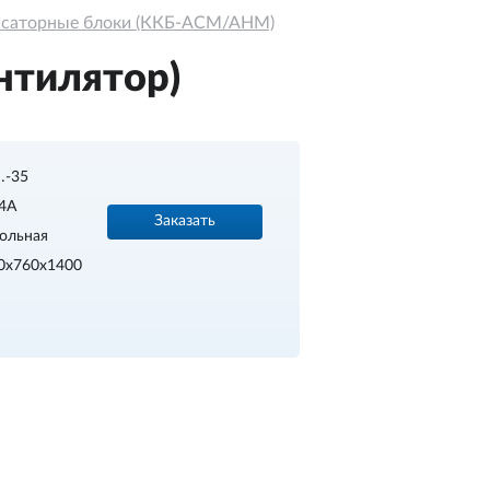
нсаторные блоки (ККБ-АСМ/АНМ)
нтилятор)
…-35
4A
Заказать
ольная
0х760х1400