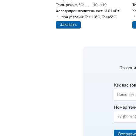
Темп. режим, °С:
-10…+10
Те
Холодопроизводительность:
3.01 кВт*
Х
* - при условии: Te=-10ºC, To=45ºC
*
Заказать
Позвони
Как вас зо
Номер тел
Отправи