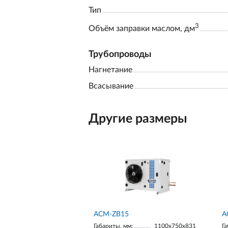
Тип
3
Объём заправки маслом, дм
Трубопроводы
Нагнетание
Всасывание
Другие размеры
ACM-ZB15
A
Габариты, мм:
1100х750х831
Га