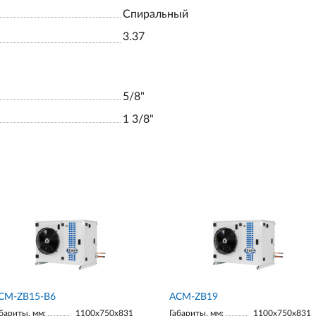
Спиральный
3.37
5/8"
1 3/8"
CM-ZB15-В6
ACM-ZB19
бариты, мм:
1100х750х831
Габариты, мм:
1100х750х831