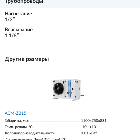
Трубопроводы
Нагнетание
1/2ʺ
Всасывание
1 1/8ʺ
Другие размеры
ACM-ZB15
Габариты, мм:
1100х750х831
Темп. режим, °С:
-10…+10
Холодопроизводительность:
3.01 кВт*
* - при условии: Te=-10ºC, To=45ºC