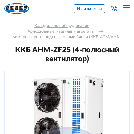
Напишите нам
Холодильное оборудование
→
Холодильные машины и агрегаты 
→
Компрессорно-конденсаторные блоки (ККБ-АСМ/АНМ)
ККБ AНM-ZF25 (4-полюсный
вентилятор)