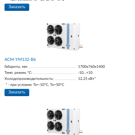
Заказать
АСМ-YM132-В6
Габариты, мм:
1700х760х1400
Темп. режим, °С:
-10…+10
Холодопроизводительность:
12.25 кВт*
* - при условии: Te=-10ºC, To=50ºC
Заказать