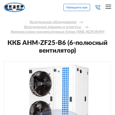
Напишите нам
Холодильное оборудование
→
Холодильные машины и агрегаты 
→
Компрессорно-конденсаторные блоки (ККБ-АСМ/АНМ)
ККБ AНM-ZF25-В6 (6-полюсный
вентилятор)