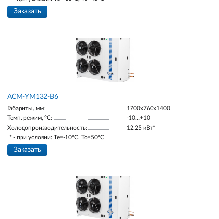
Заказать
АСМ-YM132-В6
Габариты, мм:
1700х760х1400
Темп. режим, °С:
-10…+10
Холодопроизводительность:
12.25 кВт*
* - при условии: Te=-10ºC, To=50ºC
Заказать