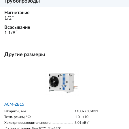
Трубопроводы
Нагнетание
1/2ʺ
Всасывание
1 1/8ʺ
Другие размеры
ACM-ZB15
Габариты, мм:
1100х750х831
Темп. режим, °С:
-10…+10
Холодопроизводительность:
3.01 кВт*
* - при условии: Te=-10ºC, To=45ºC