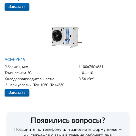
Заказать
ACM-ZB19
Габариты, мм:
1100х750х831
Темп. режим, °С:
-10...+10
Холодопроизводительность:
3.54 кВт*
* - при условии: Te=-10ºC, To=45ºC
Заказать
Появились вопросы?
Позвоните по телефону
или заполните форму ниже —
мы свяжемся с вами в течение рабочего дня.