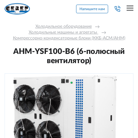
Напишите нам
Холодильное оборудование
→
Холодильные машины и агрегаты 
→
Компрессорно-конденсаторные блоки (ККБ-АСМ/АНМ)
АНМ-YSF100-В6 (6-полюсный
вентилятор)