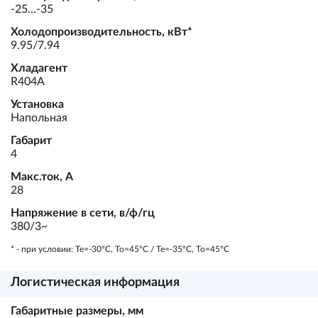
-25…-35
Холодопроизводительность, кВт*
9.95/7.94
Хладагент
R404A
Установка
Напольная
Габарит
4
Макс.ток, А
28
Напряжение в сети, в/ф/гц
380/3~
* - при условии: Te=-30ºC, To=45ºC / Te=-35ºC, To=45ºC
Логистическая информация
Габаритные размеры, мм