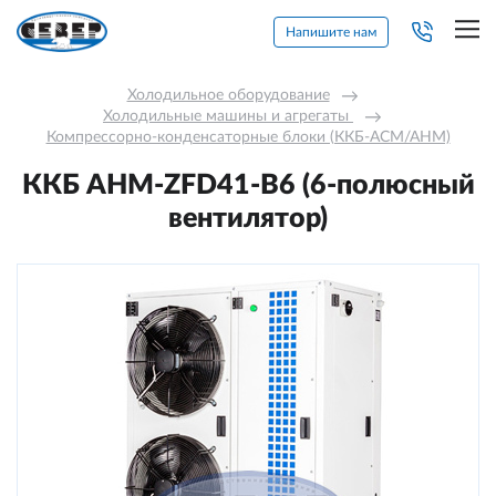
Напишите нам
Холодильное оборудование
→
Холодильные машины и агрегаты 
→
Компрессорно-конденсаторные блоки (ККБ-АСМ/АНМ)
ККБ AHM-ZFD41-В6 (6-полюсный
вентилятор)