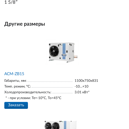
1 5/8ʺ
Другие размеры
ACM-ZB15
Габариты, мм:
1100х750х831
Темп. режим, °С:
-10…+10
Холодопроизводительность:
3.01 кВт*
* - при условии: Te=-10ºC, To=45ºC
Заказать