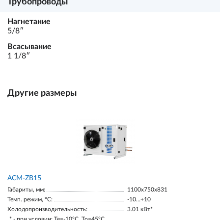
Трубопроводы
Нагнетание
5/8ʺ
Всасывание
1 1/8ʺ
Другие размеры
ACM-ZB15
Габариты, мм:
1100х750х831
Темп. режим, °С:
-10…+10
Холодопроизводительность:
3.01 кВт*
* - при условии: Te=-10ºC, To=45ºC