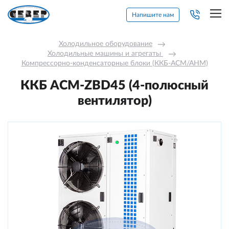
Напишите нам
Холодильное оборудование
→
Холодильные машины и агрегаты 
→
Компрессорно-конденсаторные блоки (ККБ-АСМ/АНМ)
ККБ ACM-ZBD45 (4-полюсный
вентилятор)