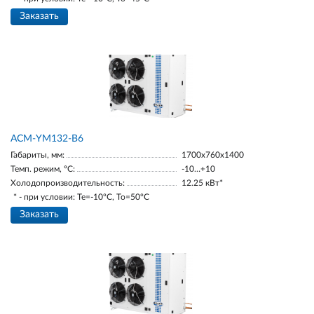
Заказать
АСМ-YM132-В6
Габариты, мм:
1700х760х1400
Темп. режим, °С:
-10…+10
Холодопроизводительность:
12.25 кВт*
* - при условии: Te=-10ºC, To=50ºC
Заказать