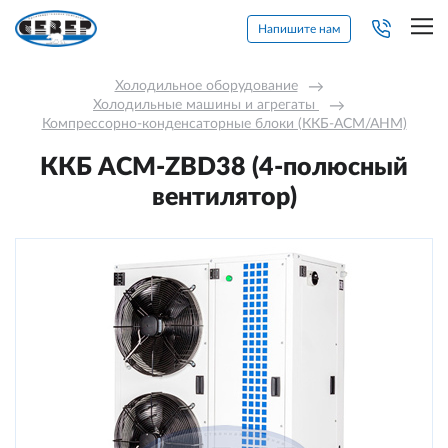
Напишите нам
Холодильное оборудование
→
Холодильные машины и агрегаты 
→
Компрессорно-конденсаторные блоки (ККБ-АСМ/АНМ)
ККБ ACM-ZBD38 (4-полюсный
вентилятор)