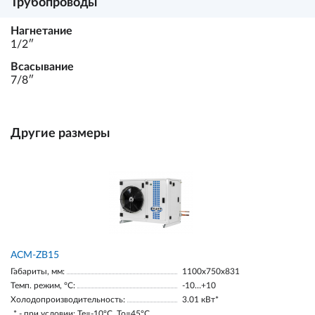
Трубопроводы
Нагнетание
1/2ʺ
Всасывание
7/8ʺ
Другие размеры
ACM-ZB15
Габариты, мм:
1100х750х831
Темп. режим, °С:
-10…+10
Холодопроизводительность:
3.01 кВт*
* - при условии: Te=-10ºC, To=45ºC