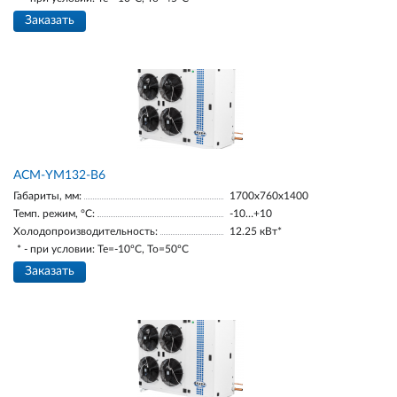
Заказать
АСМ-YM132-В6
Габариты, мм:
1700х760х1400
Темп. режим, °С:
-10…+10
Холодопроизводительность:
12.25 кВт*
* - при условии: Te=-10ºC, To=50ºC
Заказать