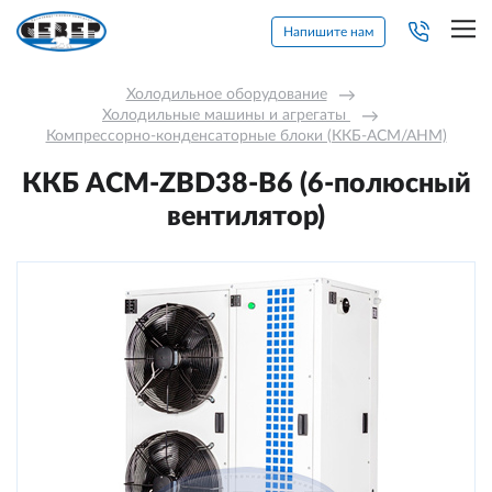
Напишите нам
Холодильное оборудование
→
Холодильные машины и агрегаты 
→
Компрессорно-конденсаторные блоки (ККБ-АСМ/АНМ)
ККБ ACM-ZBD38-В6 (6-полюсный
вентилятор)