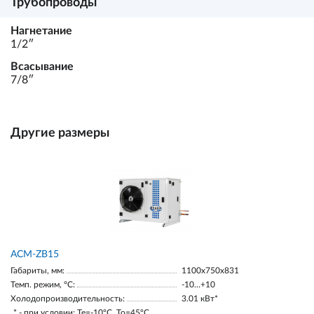
Трубопроводы
Нагнетание
1/2ʺ
Всасывание
7/8ʺ
Другие размеры
ACM-ZB15
Габариты, мм:
1100х750х831
Темп. режим, °С:
-10…+10
Холодопроизводительность:
3.01 кВт*
* - при условии: Te=-10ºC, To=45ºC