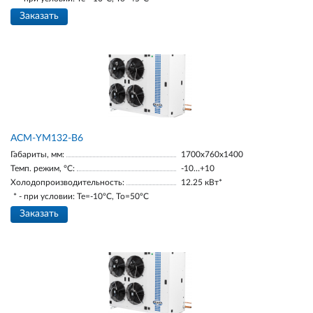
Заказать
АСМ-YM132-В6
Габариты, мм:
1700х760х1400
Темп. режим, °С:
-10…+10
Холодопроизводительность:
12.25 кВт*
* - при условии: Te=-10ºC, To=50ºC
Заказать