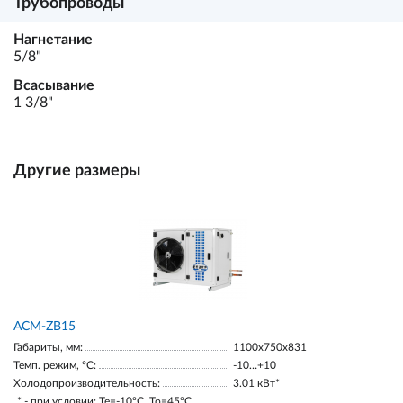
Трубопроводы
Нагнетание
5/8"
Всасывание
1 3/8"
Другие размеры
ACM-ZB15
Габариты, мм:
1100х750х831
Темп. режим, °С:
-10…+10
Холодопроизводительность:
3.01 кВт*
* - при условии: Te=-10ºC, To=45ºC