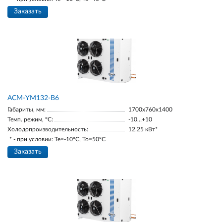
Заказать
АСМ-YM132-В6
Габариты, мм:
1700х760х1400
Темп. режим, °С:
-10…+10
Холодопроизводительность:
12.25 кВт*
* - при условии: Te=-10ºC, To=50ºC
Заказать