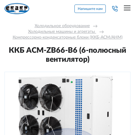
Напишите нам
Холодильное оборудование
→
Холодильные машины и агрегаты 
→
Компрессорно-конденсаторные блоки (ККБ-АСМ/АНМ)
ККБ ACM-ZB66-B6 (6-полюсный
вентилятор)