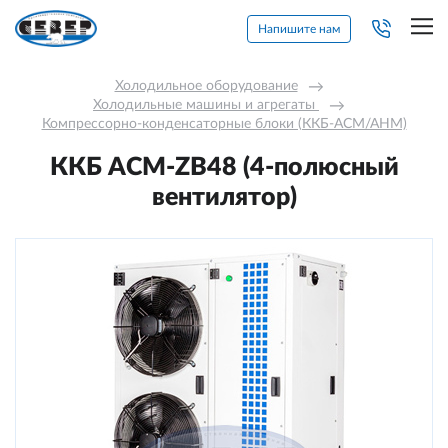
Напишите нам
Холодильное оборудование
→
Холодильные машины и агрегаты 
→
Компрессорно-конденсаторные блоки (ККБ-АСМ/АНМ)
ККБ ACM-ZB48 (4-полюсный
вентилятор)