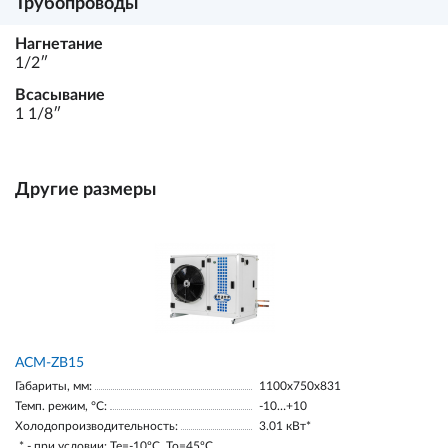
Трубопроводы
Нагнетание
1/2ʺ
Всасывание
1 1/8ʺ
Другие размеры
ACM-ZB15
Габариты, мм:
1100х750х831
Темп. режим, °С:
-10…+10
Холодопроизводительность:
3.01 кВт*
* - при условии: Te=-10ºC, To=45ºC