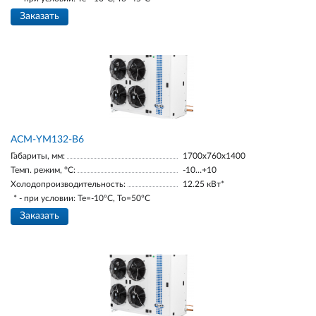
Заказать
АСМ-YM132-В6
Габариты, мм:
1700х760х1400
Темп. режим, °С:
-10…+10
Холодопроизводительность:
12.25 кВт*
* - при условии: Te=-10ºC, To=50ºC
Заказать